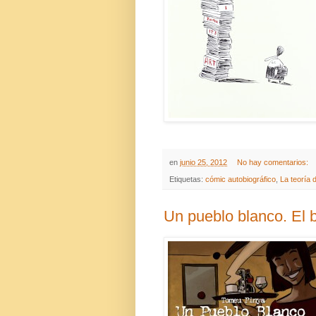
en
junio 25, 2012
No hay comentarios:
Etiquetas:
cómic autobiográfico
,
La teoría 
Un pueblo blanco. El 