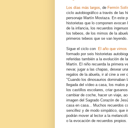
Los días más largos
, de
Fermín Solí
ciclo autobiográfico a través de las h
personaje Martín Mostaza. En este p
historietas que lo componen evocan 
de la infancia, los recuerdos ingenuo
los tebeos, de los mimos de la abuel
primeros tebeos que se van leyendo..
Sigue el ciclo con
El año que vimos
formado por seis historietas autobiog
referidas también a la evolución de la
Martín. El niño recuerda la primera v
nevar, jugar a las chapas, desear una 
regalos de la abuela, ir al cine a ver
"Cuando los dinosaurios dominaban la
llegada del vídeo a casa, los malos 
los castillos escolares, criar gusano
cambiar de coche, hacer un viaje, ac
imagen del Sagrado Corazón de Jesú
casa en casa... Muchos recuerdos c
sencillez y de modo simpático, que 
podrán mover al lector a la melancolía
o la evocación de recuerdos propios.