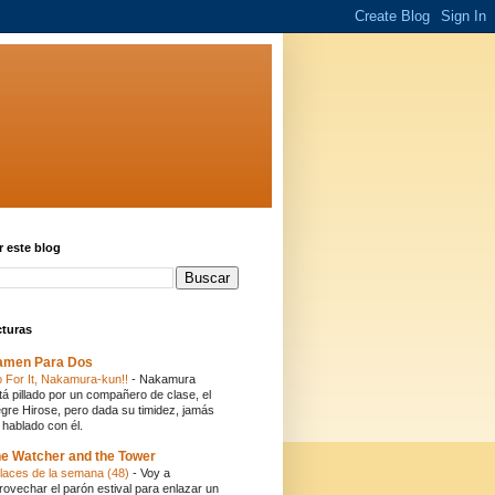
 este blog
cturas
amen Para Dos
 For It, Nakamura-kun!!
-
Nakamura
tá pillado por un compañero de clase, el
egre Hirose, pero dada su timidez, jamás
 hablado con él.
e Watcher and the Tower
laces de la semana (48)
-
Voy a
rovechar el parón estival para enlazar un