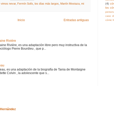
e vimos nevar
,
Fermín Solís
,
los días más largos
,
Martín Mostaza
,
mi
(4)
có
los có
persona
caso de
Inicio
Entradas antiguas
cómic h
aine Rivière
haine Rivière, es una adaptación libre pero muy instructiva de la
iólogo Pierre Bourdieu , que p...
eau
teau, es una adaptación de la biografía de Tania de Montaigne
ette Colvin , la adolescente que s...
-Hernández