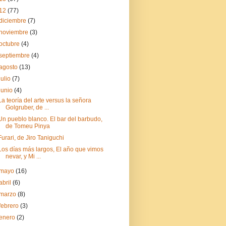
12
(77)
diciembre
(7)
noviembre
(3)
octubre
(4)
septiembre
(4)
agosto
(13)
julio
(7)
junio
(4)
La teoría del arte versus la señora
Golgruber, de ...
Un pueblo blanco. El bar del barbudo,
de Tomeu Pinya
Furari, de Jiro Taniguchi
Los días más largos, El año que vimos
nevar, y Mi ...
mayo
(16)
abril
(6)
marzo
(8)
febrero
(3)
enero
(2)