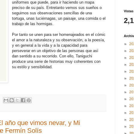
uniformes que puede, para ir haciendo un mapa
preciso de su país. Entretanto vemos sus sueños o
Vistas
seguimos sus observaciones sencillas de una
tortuga, unas luciérnagas, un paisaje, una comida o el
2,
trabajo de las hormigas.
Por tanto se unen para ser homenajeados en el cómic
Archiv
el amor a la naturaleza y su observación, a la poesía,
►
20
y en general a la vida y a la capacidad para
perseverar en un objetivo de las personas que así
►
20
dan sentido a su recorrido. Con ello, Taniguchi
►
20
produce una serie de historias muy coherentes con
►
20
su estilo y sensibilidad.
►
20
►
20
►
20
►
20
►
20
►
20
►
20
►
20
El año que vimos nevar, y Mi
►
20
e Fermín Solís
►
20