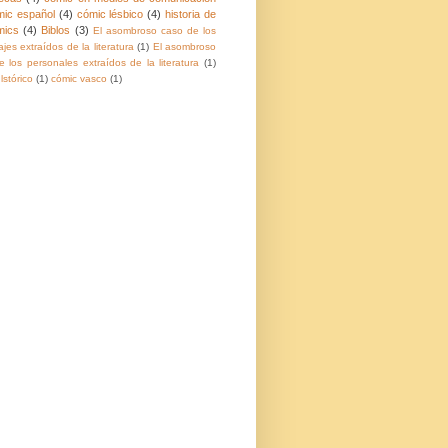
mic español
(4)
cómic lésbico
(4)
historia de
mics
(4)
Biblos
(3)
El asombroso caso de los
jes extraídos de la literatura
(1)
El asombroso
 los personales extraídos de la literatura
(1)
lstórico
(1)
cómic vasco
(1)