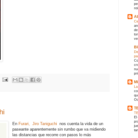
pe
rei
Ab
Ce
an
de
to
ve
Bl
De
pa
Co
cr
nu
pr
Mi
La
co
qu
Od
T
hi
T
El
pr
En
Furari, Jiro Taniguchi
nos cuenta la vida de un
ju
paseante aparentemente sin rumbo que va midiendo
ta
las distancias que recorre con pasos lo más