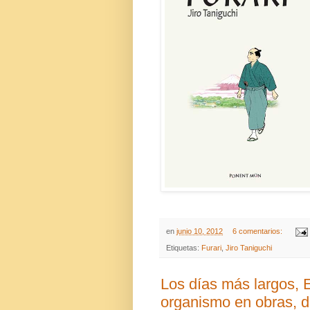
en
junio 10, 2012
6 comentarios:
Etiquetas:
Furari
,
Jiro Taniguchi
Los días más largos, 
organismo en obras, d