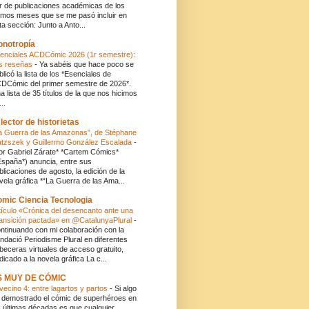
r de publicaciones académicas de los
timos meses que se me pasó incluir en
ta sección: Junto a Anto...
onotropía
enciales ACDCómic 2026 (1r semestre):
s reseñas
-
Ya sabéis que hace poco se
blicó la lista de los *Esenciales de
DCómic del primer semestre de 2026*.
a lista de 35 títulos de la que nos hicimos
..
 lector de historietas
a Guerra de las Amazonas”, de Stéphane
atzszek y Guillermo González Escalada
-
or Gabriel Zárate* *Cartem Cómics*
España*) anuncia, entre sus
blicaciones de agosto, la edición de la
vela gráfica *“La Guerra de las Ama...
mic Ciencia Tecnologia
tículo «Crónica del desencanto ante una
ansición pactada» en @CatalunyaPlural
-
ntinuando con mi colaboración con la
ndació Periodisme Plural en diferentes
beceras virtuales de acceso gratuito,
dicado a la novela gráfica La c...
S MUY DE CÓMIC
 vecino 4: entre lagartos y partos
-
Si algo
 demostrado el cómic de superhéroes en
s últimas décadas es que cualquier