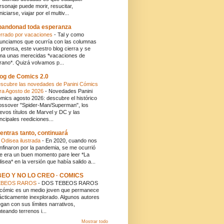
rsonaje puede morir, resucitar,
niciarse, viajar por el multiv...
andonad toda esperanza
rrado por vacaciones
-
Tal y como
unciamos que ocurría con las columnas
 prensa, este vuestro blog cierra y se
ma unas merecidas *vacaciones de
rano*. Quizá volvamos p...
og de Comics 2.0
scubre las novedades de Panini Cómics
ra Agosto de 2026
-
Novedades Panini
mics agosto 2026: descubre el histórico
ossover "Spider-Man/Superman", los
evos títulos de Marvel y DC y las
incipales reediciones...
entras tanto, continuará
 Odisea ilustrada
-
En 2020, cuando nos
nfinaron por la pandemia, se me ocurrió
e era un buen momento pare leer *La
isea* en la versión que había salido a...
BEO Y NO LO CREO · COMICS
EBEOS RAROS
-
DOS TEBEOS RAROS
 cómic es un medio joven que permanece
ácticamente inexplorado. Algunos autores
egan con sus límites narrativos,
nteando terrenos i...
Mostrar todo