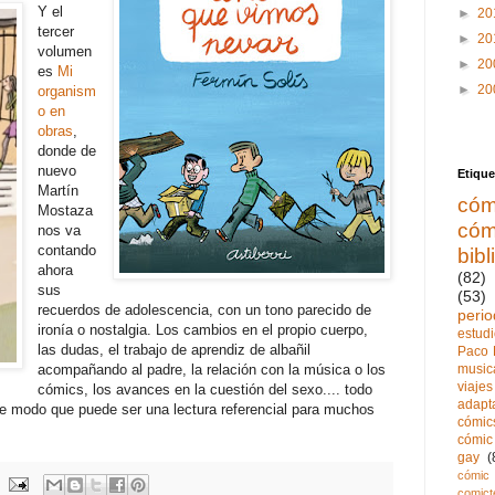
Y el
►
20
tercer
►
20
volumen
►
20
es
Mi
►
20
organism
o en
obras
,
donde de
nuevo
Etique
Martín
cóm
Mostaza
cóm
nos va
contando
bibl
ahora
(82)
sus
(53)
recuerdos de adolescencia, con un tono parecido de
perio
ironía o nostalgia. Los cambios en el propio cuerpo,
estud
las dudas, el trabajo de aprendiz de albañil
Paco 
music
acompañando al padre, la relación con la música o los
viajes
cómics, los avances en la cuestión del sexo.... todo
adapt
de modo que puede ser una lectura referencial para muchos
cómics
cómic 
gay
(
cómic 
comict