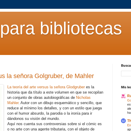
para bibliotecas
Buscar
sus la señora Golgruber, de Mahler
La teoría del arte versus la señora Glodgruber
es la
Mis le
historia que da título a este volumen en que se recopilan
R
un conjunto de obras autobiográficas de
Nicholas
Go
Mahler
. Autor con un dibujo esquemático y sencillo, que
es
reduce al mínimo los detalles, y con un estilo que juega
al
ha
con el humor absurdo, la parodia o la ironía para ir
dándonos su visión del mundo.
Th
Aquí nos cuenta sus controversias sobre si el cómic es
En
o no arte con una agente tributaria, con el objeto de
ap