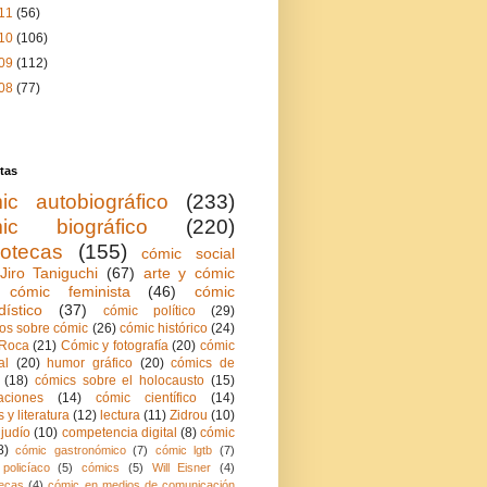
11
(56)
10
(106)
09
(112)
08
(77)
tas
ic autobiográfico
(233)
ic biográfico
(220)
iotecas
(155)
cómic social
Jiro Taniguchi
(67)
arte y cómic
cómic feminista
(46)
cómic
dístico
(37)
cómic político
(29)
ios sobre cómic
(26)
cómic histórico
(24)
Roca
(21)
Cómic y fotografía
(20)
cómic
al
(20)
humor gráfico
(20)
cómics de
(18)
cómics sobre el holocausto
(15)
aciones
(14)
cómic científico
(14)
 y literatura
(12)
lectura
(11)
Zidrou
(10)
judío
(10)
competencia digital
(8)
cómic
8)
cómic gastronómico
(7)
cómic lgtb
(7)
policíaco
(5)
cómics
(5)
Will Eisner
(4)
ecas
(4)
cómic en medios de comunicación