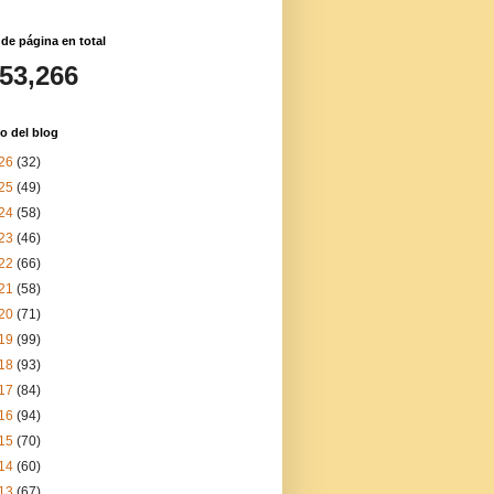
 de página en total
153,266
o del blog
26
(32)
25
(49)
24
(58)
23
(46)
22
(66)
21
(58)
20
(71)
19
(99)
18
(93)
17
(84)
16
(94)
15
(70)
14
(60)
13
(67)