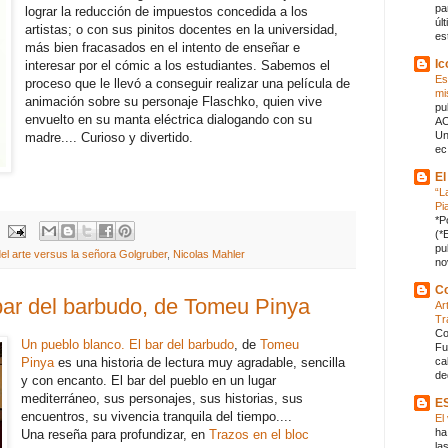
pa
lograr la reducción de impuestos concedida a los
úl
artistas; o con sus pinitos docentes en la universidad,
es
más bien fracasados en el intento de enseñar e
Ic
interesar por el cómic a los estudiantes. Sabemos el
Es
proceso que le llevó a conseguir realizar una película de
mi
animación sobre su personaje Flaschko, quien vive
pu
envuelto en su manta eléctrica dialogando con su
AC
Un
madre.... Curioso y divertido.
ec.
El
“L
Pi
*P
(*
pu
del arte versus la señora Golgruber
,
Nicolas Mahler
no
Co
bar del barbudo, de Tomeu Pinya
Ar
Tr
Co
Un pueblo blanco. El bar del barbudo
, de
Tomeu
Fu
ca
Pinya
es una historia de lectura muy agradable, sencilla
de
y con encanto. El bar del pueblo en un lugar
mediterráneo, sus personajes, sus historias, sus
E
encuentros, su vivencia tranquila del tiempo....
El
ha
Una reseña para profundizar, en
Trazos en el bloc
la