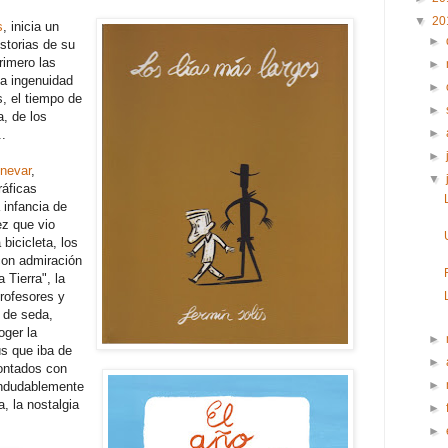
▼
20
s
, inicia un
►
istorias de su
rimero las
►
la ingenuidad
►
s, el tiempo de
►
a, de los
►
.
►
 nevar
,
▼
ráficas
 infancia de
ez que vio
bicicleta, los
 con admiración
 Tierra", la
profesores y
s de seda,
oger la
►
s que iba de
►
ontados con
►
indudablemente
, la nostalgia
►
►