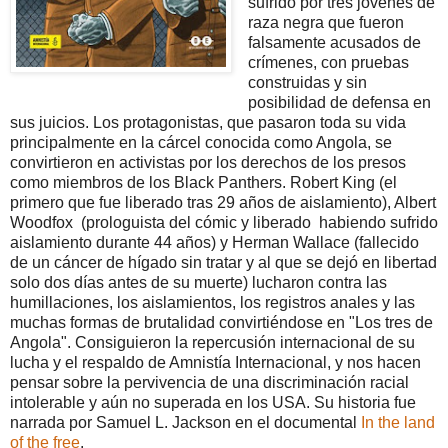
sufrido por tres jóvenes de
raza negra que fueron
falsamente acusados de
crímenes, con pruebas
construidas y sin
posibilidad de defensa en
sus juicios. Los protagonistas, que pasaron toda su vida
principalmente en la cárcel conocida como Angola, se
convirtieron en activistas por los derechos de los presos
como miembros de los Black Panthers. Robert King (el
primero que fue liberado tras 29 años de aislamiento), Albert
Woodfox (prologuista del cómic y liberado habiendo sufrido
aislamiento durante 44 años) y Herman Wallace (fallecido
de un cáncer de hígado sin tratar y al que se dejó en libertad
solo dos días antes de su muerte) lucharon contra las
humillaciones, los aislamientos, los registros anales y las
muchas formas de brutalidad convirtiéndose en "Los tres de
Angola". Consiguieron la repercusión internacional de su
lucha y el respaldo de Amnistía Internacional, y nos hacen
pensar sobre la pervivencia de una discriminación racial
intolerable y aún no superada en los USA. Su historia fue
narrada por Samuel L. Jackson en el documental
In the land
of the free
.