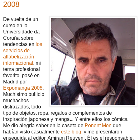
2008
De vuelta de un
curso en la
Universidade da
Coruña sobre
tendencias en
los
servicios de
alfabetización
informacional
, mi
tema profesional
favorito, pasé en
Madrid por
Expomanga 2008
.
Muchísimo bullicio,
muchachos
disfrazados, todo
tipo de objetos, ropa, regalos o complementos de
inspiración japonesa y manga... Y entre ellos los cómics.
Me dio alegría saber en la caseta de
Ponent Mon
que
habían visto casualmente
este blog
, y me presentaron
enseguida al editor, Amiram Reuveni. Él es el responsable,