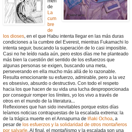
men
de
La
cum
bre
de
los dioses
, en el que Habu intenta llegar en las más duras
condiciones a la cumbre del Everest, mientras Fukamachi lo
intenta seguir, buscando la superación de lo casi imposible.
Casi no he leído nada aún, pero estos días me he planteado
más bien la cuestión del sentido de los esfuerzos que
algunas personas se exigen, buscando una meta,
perseverando en ella mucho más allá de lo razonable.
Resulta emocionante su esfuerzo, admirable, pero a la vez
es obsesivo, absurdo o destructivo. Con todo el respeto
hacia los que hacen de su vida una lucha desproporcionada
por conseguir romper los límites, yo los vivo a través de
otros en el mundo de la literatura...
Reflexiones que han sido inevitables porque estos días
leíamos noticias contrapuestas de la escalada extrema: la
de la trágica muerte en el Annapurna de
Iñaki Ochoa
, a
pesar de
los esfuerzos y la
solidaridad de otros montañeros
por salvarle
. Al final, el montañismo y la escalada son una