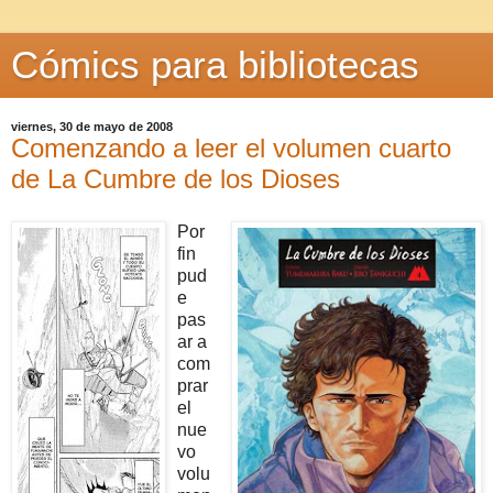
Cómics para bibliotecas
viernes, 30 de mayo de 2008
Comenzando a leer el volumen cuarto
de La Cumbre de los Dioses
Por
fin
pud
e
pas
ar a
com
prar
el
nue
vo
volu