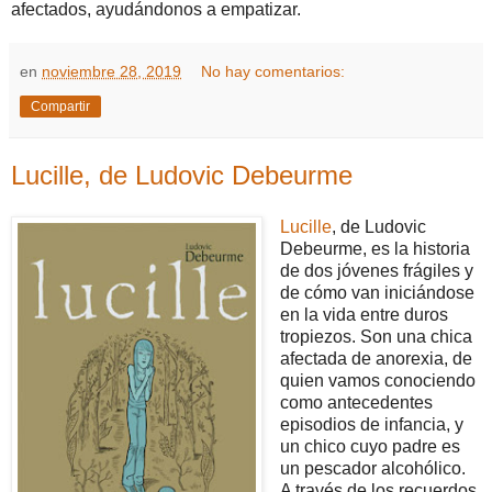
afectados, ayudándonos a empatizar.
en
noviembre 28, 2019
No hay comentarios:
Compartir
Lucille, de Ludovic Debeurme
Lucille
, de Ludovic
Debeurme, es la historia
de dos jóvenes frágiles y
de cómo van iniciándose
en la vida entre duros
tropiezos. Son una chica
afectada de anorexia, de
quien vamos conociendo
como antecedentes
episodios de infancia, y
un chico cuyo padre es
un pescador alcohólico.
A través de los recuerdos