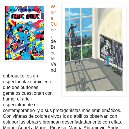
W
hit
e
Cu
be
,
de
Br
ec
ht
Va
nd
enbroucke, es un
espectacular cómic en el
que dos burlones
gemelos cuestionan con
humor el arte -
especialmente el
contemporáneo- y a sus protagonistas más emblemáticos.
Con viñetas de colores vivos los diablillos observan con
estupor las obras y bromean desenfadadamente con ellas.
Miguel Ángel a Manet, Picasso, Marina Abramovic, Andy