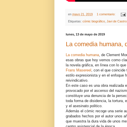
en
mayo 21, 2019
1 comentario:
Etiquetas:
cómic biográfico
,
Javi de Castro
lunes, 13 de mayo de 2019
La comedia humana, 
La comedia humana
, de Clement Mo
esas obras que hoy vemos como clar
la novela gráfica, en línea con lo que
Frans Masereel
, con el que coincide
estilo expresionista y en el enfoque 
reivindicativo.
En este caso es una obra realizada en
provocado por el ascenso del nazism
constituye una denuncia de la persec
toda forma de disidencia, la tortura, 
y el asesinato politico.
Además el cómic recoge una serie au
grabados hechos por el autor unos añ
que muestra la dura vida de unos me
centro asistencial de la época.