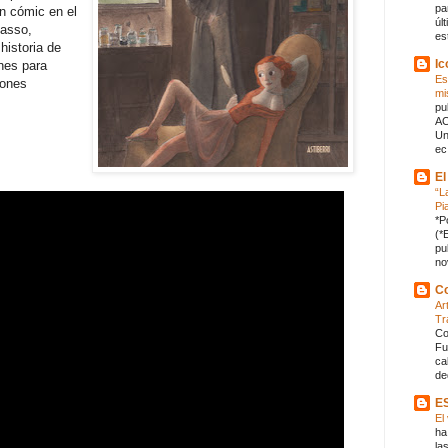
pa
un cómic en el
úl
casso,
es
historia de
Ic
nes para
Es
iones
mi
pu
AC
Un
ec.
El
“L
Pi
*P
(*
pu
no
Co
Ar
Tr
Co
Fu
ca
de
E
El
ha
la