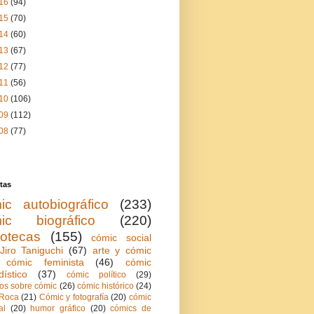
16
(94)
15
(70)
14
(60)
13
(67)
12
(77)
11
(56)
10
(106)
09
(112)
08
(77)
tas
ic autobiográfico
(233)
ic biográfico
(220)
iotecas
(155)
cómic social
Jiro Taniguchi
(67)
arte y cómic
cómic feminista
(46)
cómic
dístico
(37)
cómic político
(29)
ios sobre cómic
(26)
cómic histórico
(24)
Roca
(21)
Cómic y fotografía
(20)
cómic
al
(20)
humor gráfico
(20)
cómics de