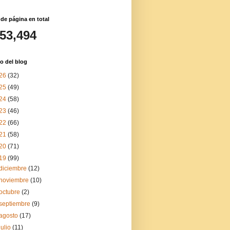
 de página en total
153,494
o del blog
26
(32)
25
(49)
24
(58)
23
(46)
22
(66)
21
(58)
20
(71)
19
(99)
diciembre
(12)
noviembre
(10)
octubre
(2)
septiembre
(9)
agosto
(17)
julio
(11)