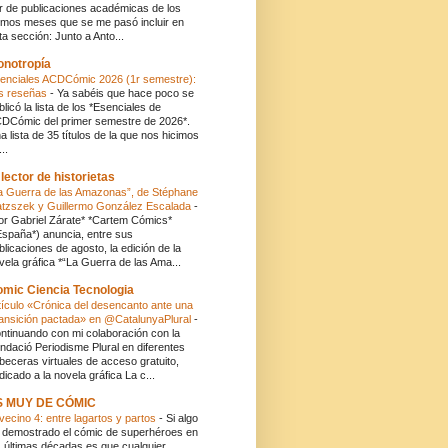
r de publicaciones académicas de los
timos meses que se me pasó incluir en
ta sección: Junto a Anto...
onotropía
enciales ACDCómic 2026 (1r semestre):
s reseñas
-
Ya sabéis que hace poco se
blicó la lista de los *Esenciales de
DCómic del primer semestre de 2026*.
a lista de 35 títulos de la que nos hicimos
..
 lector de historietas
a Guerra de las Amazonas”, de Stéphane
atzszek y Guillermo González Escalada
-
or Gabriel Zárate* *Cartem Cómics*
España*) anuncia, entre sus
blicaciones de agosto, la edición de la
vela gráfica *“La Guerra de las Ama...
mic Ciencia Tecnologia
tículo «Crónica del desencanto ante una
ansición pactada» en @CatalunyaPlural
-
ntinuando con mi colaboración con la
ndació Periodisme Plural en diferentes
beceras virtuales de acceso gratuito,
dicado a la novela gráfica La c...
S MUY DE CÓMIC
 vecino 4: entre lagartos y partos
-
Si algo
 demostrado el cómic de superhéroes en
s últimas décadas es que cualquier