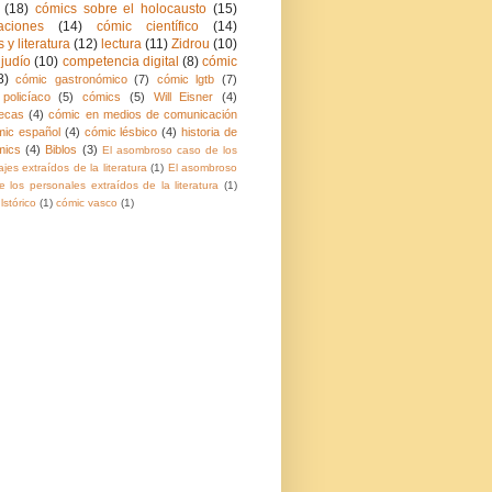
(18)
cómics sobre el holocausto
(15)
aciones
(14)
cómic científico
(14)
 y literatura
(12)
lectura
(11)
Zidrou
(10)
judío
(10)
competencia digital
(8)
cómic
8)
cómic gastronómico
(7)
cómic lgtb
(7)
policíaco
(5)
cómics
(5)
Will Eisner
(4)
ecas
(4)
cómic en medios de comunicación
mic español
(4)
cómic lésbico
(4)
historia de
mics
(4)
Biblos
(3)
El asombroso caso de los
jes extraídos de la literatura
(1)
El asombroso
 los personales extraídos de la literatura
(1)
lstórico
(1)
cómic vasco
(1)