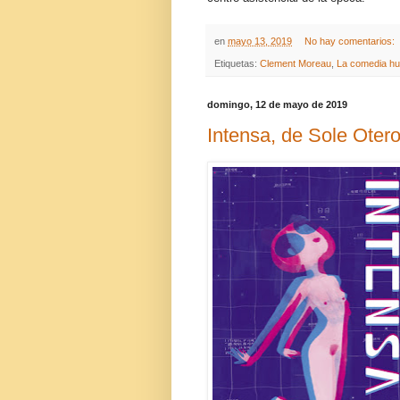
en
mayo 13, 2019
No hay comentarios:
Etiquetas:
Clement Moreau
,
La comedia h
domingo, 12 de mayo de 2019
Intensa, de Sole Oter