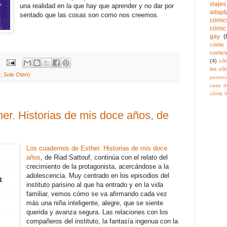
viajes
una realidad en la que hay que aprender y no dar por
adapt
sentado que las cosas son como nos creemos.
cómics
cómic 
gay
(
cómic 
comict
(4)
có
los có
r
,
Sole Otero
persona
caso de
cómic h
er. Historias de mis doce años, de
Los cuadernos de Esther. Historias de mis doce
años
, de Riad Sattouf, continúa con el relato del
crecimiento de la protagonista, acercándose a la
adolescencia. Muy centrado en los episodios del
instituto parisino al que ha entrado y en la vida
familiar, vemos cómo se va afirmando cada vez
más una niña inteligente, alegre, que se siente
querida y avanza segura. Las relaciones con los
compañeros del instituto, la fantasía ingenua con la