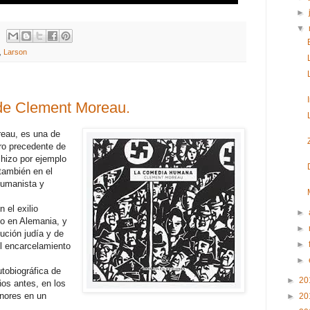
►
▼
,
Larson
de Clement Moreau.
reau, es una de
o precedente de
 hizo por ejemplo
 también en el
humanista y
 el exilio
►
o en Alemania, y
►
ución judía y de
►
el encarcelamiento
►
tobiográfica de
►
20
os antes, en los
nores en un
►
20