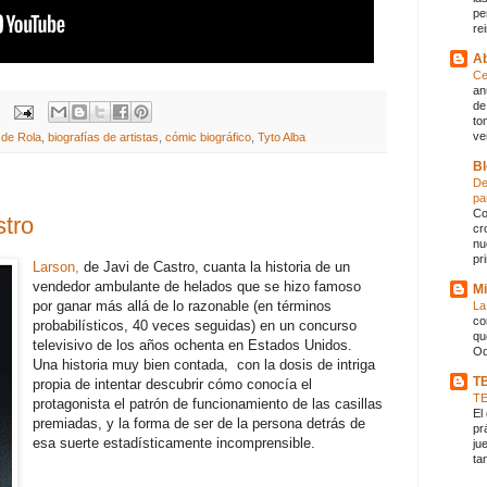
pe
rei
Ab
Ce
an
de
to
ve
 de Rola
,
biografías de artistas
,
cómic biográfico
,
Tyto Alba
Bl
De
pa
Co
stro
cr
nu
pr
Larson,
de Javi de Castro, cuanta la historia de un
vendedor ambulante de helados que se hizo famoso
Mi
por ganar más allá de lo razonable (en términos
La
co
probabilísticos, 40 veces seguidas) en un concurso
qu
televisivo de los años ochenta en Estados Unidos.
Od
Una historia muy bien contada, con la dosis de intriga
T
propia de intentar descubrir cómo conocía el
T
protagonista el patrón de funcionamiento de las casillas
El
premiadas, y la forma de ser de la persona detrás de
pr
esa suerte estadísticamente incomprensible.
ju
ta