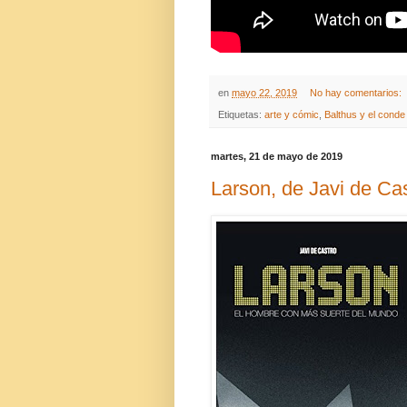
en
mayo 22, 2019
No hay comentarios:
Etiquetas:
arte y cómic
,
Balthus y el conde
martes, 21 de mayo de 2019
Larson, de Javi de Ca