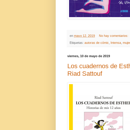
en
mayo 12, 2019
No hay comentarios:
Etiquetas:
autoras de cómic
,
Intensa
,
muje
viernes, 10 de mayo de 2019
Los cuadernos de Esth
Riad Sattouf