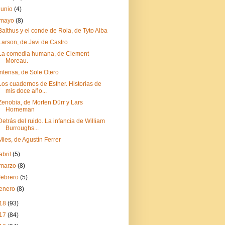
junio
(4)
mayo
(8)
Balthus y el conde de Rola, de Tyto Alba
Larson, de Javi de Castro
La comedia humana, de Clement
Moreau.
Intensa, de Sole Otero
Los cuadernos de Esther. Historias de
mis doce año...
Zenobia, de Morten Dürr y Lars
Horneman
Detrás del ruido. La infancia de William
Burroughs...
Mies, de Agustín Ferrer
abril
(5)
marzo
(8)
febrero
(5)
enero
(8)
18
(93)
17
(84)