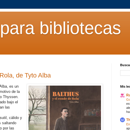
para bibliotecas
Buscar
Rola, de Tyto Alba
Alba, es un
Mis le
motivo de la
R
eo Thyssen.
Go
ado bajo el
es
an las
al
ha
util, cálido y
Th
s saltando
En
o por las
ap