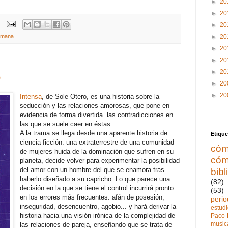
►
20
►
20
►
20
umana
►
20
►
20
►
20
►
20
o
►
20
►
20
Intensa
, de Sole Otero, es una historia sobre la
seducción y las relaciones amorosas, que pone en
evidencia de forma divertida las contradicciones en
las que se suele caer en éstas.
A la trama se llega desde una aparente historia de
Etique
ciencia ficción: una extraterrestre de una comunidad
cóm
de mujeres huida de la dominación que sufren en su
cóm
planeta, decide volver para experimentar la posibilidad
del amor con un hombre del que se enamora tras
bibl
haberlo diseñado a su capricho. Lo que parece una
(82)
decisión en la que se tiene el control incurrirá pronto
(53)
en los errores más frecuentes: afán de posesión,
perio
inseguridad, desencuentro, agobio... y hará derivar la
estud
historia hacia una visión irónica de la complejidad de
Paco 
music
las relaciones de pareja, enseñando que se trata de