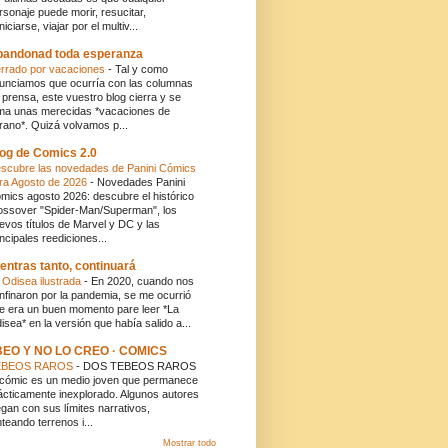
rsonaje puede morir, resucitar,
niciarse, viajar por el multiv...
andonad toda esperanza
rrado por vacaciones
-
Tal y como
unciamos que ocurría con las columnas
 prensa, este vuestro blog cierra y se
ma unas merecidas *vacaciones de
rano*. Quizá volvamos p...
og de Comics 2.0
scubre las novedades de Panini Cómics
ra Agosto de 2026
-
Novedades Panini
mics agosto 2026: descubre el histórico
ossover "Spider-Man/Superman", los
evos títulos de Marvel y DC y las
incipales reediciones...
entras tanto, continuará
 Odisea ilustrada
-
En 2020, cuando nos
nfinaron por la pandemia, se me ocurrió
e era un buen momento pare leer *La
isea* en la versión que había salido a...
BEO Y NO LO CREO · COMICS
EBEOS RAROS
-
DOS TEBEOS RAROS
 cómic es un medio joven que permanece
ácticamente inexplorado. Algunos autores
egan con sus límites narrativos,
nteando terrenos i...
Mostrar todo