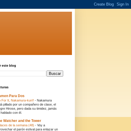
 este blog
cturas
amen Para Dos
 For It, Nakamura-kun!!
-
Nakamura
tá pillado por un compañero de clase, el
egre Hirose, pero dada su timidez, jamás
 hablado con él.
e Watcher and the Tower
laces de la semana (48)
-
Voy a
rovechar el parón estival para enlazar un