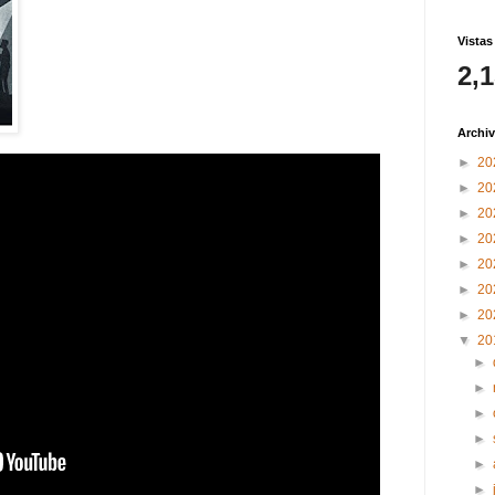
Vistas
2,
Archiv
►
20
►
20
►
20
►
20
►
20
►
20
►
20
▼
20
►
►
►
►
►
►