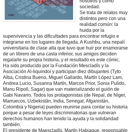
nosotros y como
sociedad.
Se trata de relatos muy
distintos pero con una
realidad común: la
huida por la
supervivencia y las dificultades para encontrar refugio e
integrarse en los lugares de llegada. A Kushbu, una nepalí
universitaria de clase alta que tuvo que huir por enamorarse
de un librero de una casta inferior, sus amigos deciden
regalarle su propia historia, y el resultado es este cómic.
Ha sido producido por la Fundación Mescladís y la
Asociación Al-liquindoi y participan diez dibujantes (Tyto
Alba, Cristina Bueno, Miguel Gallardo, Martín López Lam,
Andrea Lucio, Susanna Martín, Marcos Prior, Sonia Pulido,
Manu Ripoll, Sagar) que van materializando el guión de
Gabi Navarro. Todos los protagonistas (de Nepal, de Níger,
Marruecos, Uzbekistán, India, Senegal, Afganistán,
Colombia y Nigeria) pueden reunirse para contar su historia
porque a pesar de leyes discriminatorias que vulneran
derechos humanos han tenido la ayuda y la solidaridad
también.
El presidente de Maescladís, Martín Habiague, responsable