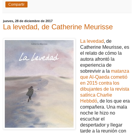
Compartir
jueves, 28 de diciembre de 2017
La levedad, de Catherine Meurisse
La levedad
, de
Catherine Meurisse, es
el relato de cómo la
autora afrontó la
experiencia de
sobrevivir a la
matanza
que Al-Qaeda cometió
en 2015 contra los
dibujantes de la revista
satírica Charlie
Hebbdó
, de los que era
compañera. Una mala
noche le hizo no
escuchar el
despertador y llegar
tarde a la reunión con