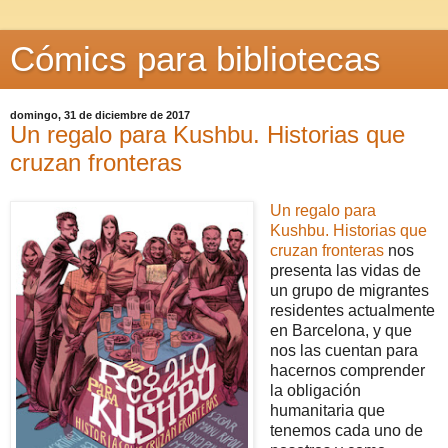
Cómics para bibliotecas
domingo, 31 de diciembre de 2017
Un regalo para Kushbu. Historias que
cruzan fronteras
Un regalo para
Kushbu. Historias que
cruzan fronteras
nos
presenta las vidas de
un grupo de migrantes
residentes actualmente
en Barcelona, y que
nos las cuentan para
hacernos comprender
la obligación
humanitaria que
tenemos cada uno de