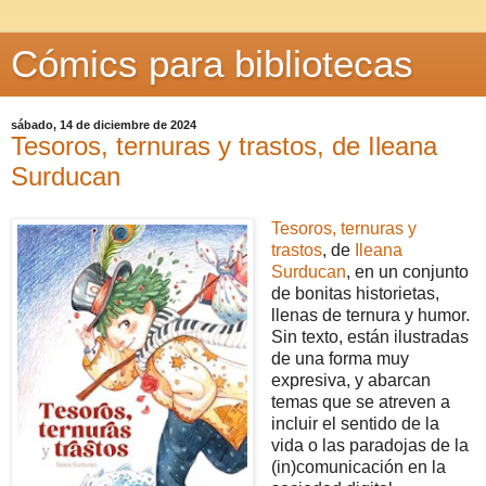
Cómics para bibliotecas
sábado, 14 de diciembre de 2024
Tesoros, ternuras y trastos, de Ileana
Surducan
Tesoros, ternuras y
trastos
, de
Ileana
Surducan
, en un conjunto
de bonitas historietas,
llenas de ternura y humor.
Sin texto, están ilustradas
de una forma muy
expresiva, y abarcan
temas que se atreven a
incluir el sentido de la
vida o las paradojas de la
(in)comunicación en la