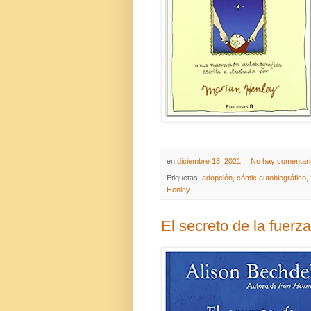
en
diciembre 13, 2021
No hay comentar
Etiquetas:
adopción
,
cómic autobiográfico
,
Henley
El secreto de la fuer