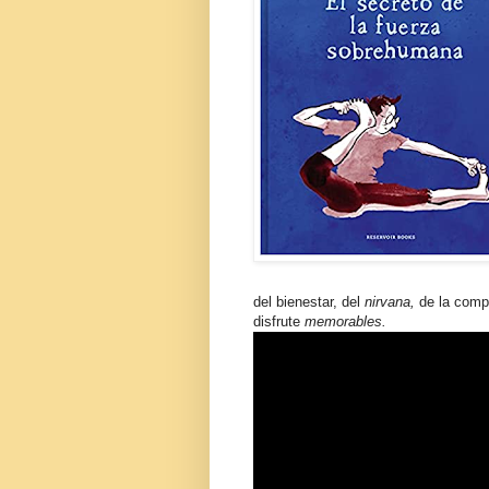
del bienestar, del
nirvana,
de la comp
disfrute
memorables.