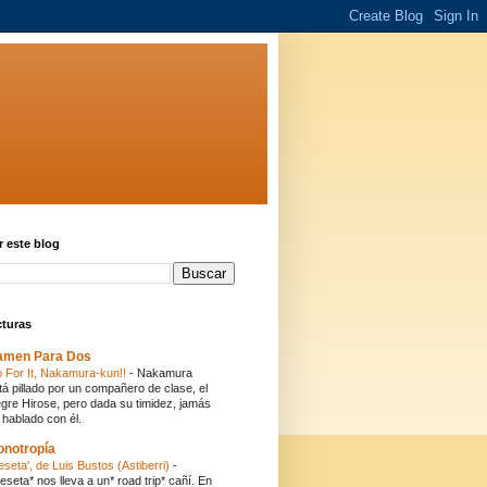
 este blog
cturas
amen Para Dos
 For It, Nakamura-kun!!
-
Nakamura
tá pillado por un compañero de clase, el
egre Hirose, pero dada su timidez, jamás
 hablado con él.
onotropía
eseta', de Luis Bustos (Astiberri)
-
eseta* nos lleva a un* road trip* cañí. En