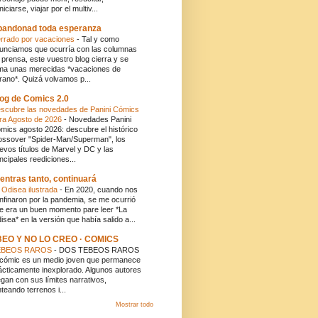
niciarse, viajar por el multiv...
andonad toda esperanza
rrado por vacaciones
-
Tal y como
unciamos que ocurría con las columnas
 prensa, este vuestro blog cierra y se
ma unas merecidas *vacaciones de
rano*. Quizá volvamos p...
og de Comics 2.0
scubre las novedades de Panini Cómics
ra Agosto de 2026
-
Novedades Panini
mics agosto 2026: descubre el histórico
ossover "Spider-Man/Superman", los
evos títulos de Marvel y DC y las
incipales reediciones...
entras tanto, continuará
 Odisea ilustrada
-
En 2020, cuando nos
nfinaron por la pandemia, se me ocurrió
e era un buen momento pare leer *La
isea* en la versión que había salido a...
BEO Y NO LO CREO · COMICS
EBEOS RAROS
-
DOS TEBEOS RAROS
 cómic es un medio joven que permanece
ácticamente inexplorado. Algunos autores
egan con sus límites narrativos,
nteando terrenos i...
Mostrar todo