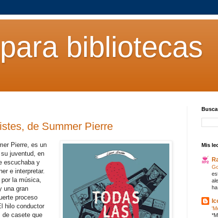
para bibliotecas
Buscar
ristes, de Summer Pierre
er Pierre, es un
Mis le
 su juventud, en
R
ue escuchaba y
Go
r e interpretar.
es
 por la música,
al
ha
y una gran
fuerte proceso
Ic
l hilo conductor
'M
as de casete que
*M