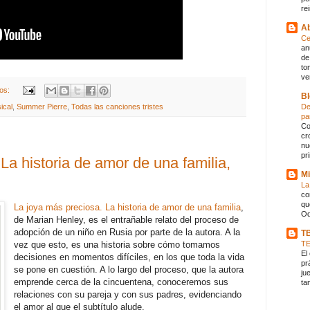
rei
Ab
Ce
an
de
to
ve
ios:
Bl
De
ical
,
Summer Pierre
,
Todas las canciones tristes
pa
Co
cr
nu
pr
La historia de amor de una familia,
Mi
La
co
qu
La joya más preciosa. La historia de amor de una familia
,
Od
de Marian Henley, es el entrañable relato del proceso de
adopción de un niño en Rusia por parte de la autora. A la
T
vez que esto, es una historia sobre cómo tomamos
T
El
decisiones en momentos difíciles, en los que toda la vida
pr
se pone en cuestión. A lo largo del proceso, que la autora
ju
emprende cerca de la cincuentena, conoceremos sus
ta
relaciones con su pareja y con sus padres, evidenciando
el amor al que el subtítulo alude.