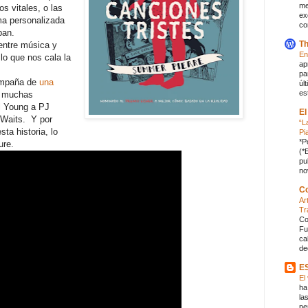
me
 vitales, o las
ex
ma personalizada
co
ban.
Th
entre música y
En
lo que nos cala la
ap
pa
ompaña de
una
úl
es
s muchas
l Young a PJ
El
 Waits. Y por
“L
ta historia, lo
Pi
*P
ure.
(*
pu
no
Co
Ar
Tr
Co
Fu
ca
de
E
El
ha
la
pe