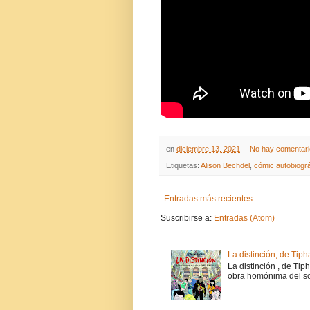
en
diciembre 13, 2021
No hay comentar
Etiquetas:
Alison Bechdel
,
cómic autobiográ
Entradas más recientes
Suscribirse a:
Entradas (Atom)
La distinción, de Tiph
La distinción , de Tip
obra homónima del soc