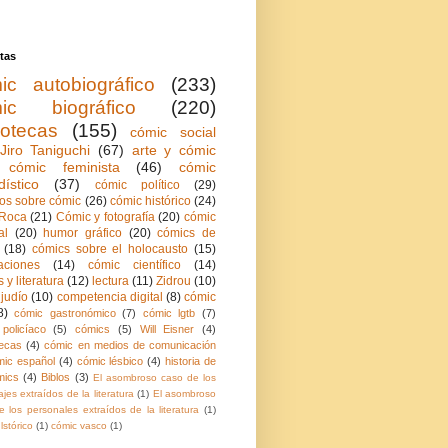
tas
ic autobiográfico
(233)
ic biográfico
(220)
iotecas
(155)
cómic social
Jiro Taniguchi
(67)
arte y cómic
cómic feminista
(46)
cómic
dístico
(37)
cómic político
(29)
ios sobre cómic
(26)
cómic histórico
(24)
Roca
(21)
Cómic y fotografía
(20)
cómic
al
(20)
humor gráfico
(20)
cómics de
(18)
cómics sobre el holocausto
(15)
aciones
(14)
cómic científico
(14)
 y literatura
(12)
lectura
(11)
Zidrou
(10)
judío
(10)
competencia digital
(8)
cómic
8)
cómic gastronómico
(7)
cómic lgtb
(7)
policíaco
(5)
cómics
(5)
Will Eisner
(4)
ecas
(4)
cómic en medios de comunicación
mic español
(4)
cómic lésbico
(4)
historia de
mics
(4)
Biblos
(3)
El asombroso caso de los
jes extraídos de la literatura
(1)
El asombroso
 los personales extraídos de la literatura
(1)
lstórico
(1)
cómic vasco
(1)