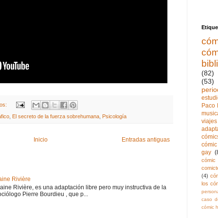
Etique
cóm
cóm
bibl
(82)
(53)
perio
estud
ios:
Paco 
music
fico
,
El secreto de la fuerza sobrehumana
,
Psicología
viajes
adapt
cómics
Inicio
Entradas antiguas
cómic 
gay
(
cómic 
comict
(4)
có
aine Rivière
los có
haine Rivière, es una adaptación libre pero muy instructiva de la
persona
iólogo Pierre Bourdieu , que p...
caso de
cómic h