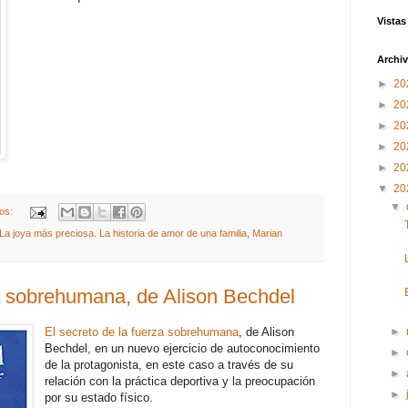
Vistas
Archiv
►
20
►
20
►
20
►
20
►
20
▼
20
▼
ios:
La joya más preciosa. La historia de amor de una familia
,
Marian
za sobrehumana, de Alison Bechdel
El secreto de la fuerza sobrehumana
, de Alison
►
Bechdel, en un nuevo ejercicio de autoconocimiento
►
de la protagonista, en este caso a través de su
►
relación con la práctica deportiva y la preocupación
►
por su estado físico.