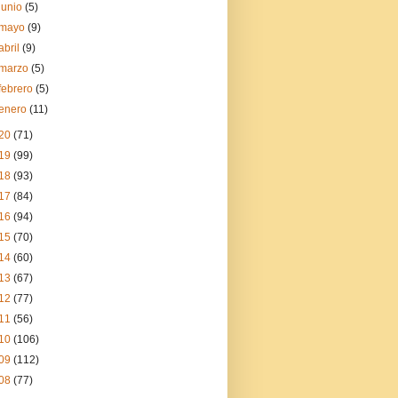
junio
(5)
mayo
(9)
abril
(9)
marzo
(5)
febrero
(5)
enero
(11)
20
(71)
19
(99)
18
(93)
17
(84)
16
(94)
15
(70)
14
(60)
13
(67)
12
(77)
11
(56)
10
(106)
09
(112)
08
(77)