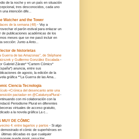
dio de la noche y en un país en situación
cepcional, tres desconocidos, cada uno
n una intención dife...
e Watcher and the Tower
laces de la semana (48)
-
Voy a
rovechar el parón estival para enlazar un
r de publicaciones académicas de los
timos meses que se me pasó incluir en
ta sección: Junto a Anto...
 lector de historietas
a Guerra de las Amazonas”, de Stéphane
atzszek y Guillermo González Escalada
-
or Gabriel Zárate* *Cartem Cómics*
España*) anuncia, entre sus
blicaciones de agosto, la edición de la
vela gráfica *“La Guerra de las Ama...
mic Ciencia Tecnologia
tículo «Crónica del desencanto ante una
ansición pactada» en @CatalunyaPlural
-
ntinuando con mi colaboración con la
ndació Periodisme Plural en diferentes
beceras virtuales de acceso gratuito,
dicado a la novela gráfica La c...
S MUY DE CÓMIC
 vecino 4: entre lagartos y partos
-
Si algo
 demostrado el cómic de superhéroes en
s últimas décadas es que cualquier
rsonaje puede morir, resucitar,