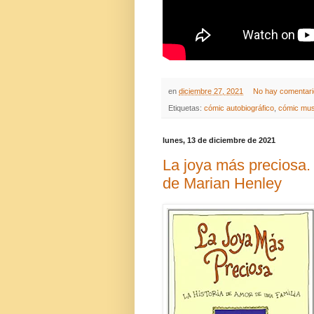
en
diciembre 27, 2021
No hay comentar
Etiquetas:
cómic autobiográfico
,
cómic mus
lunes, 13 de diciembre de 2021
La joya más preciosa. 
de Marian Henley