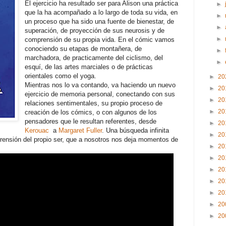
El ejercicio ha resultado ser para Alison una práctica
►
que la ha acompañado a lo largo de toda su vida, en
►
un proceso que ha sido una fuente de bienestar, de
►
superación, de proyección de sus neurosis y de
►
comprensión de su propia vida. En el cómic vamos
conociendo su etapas de montañera, de
►
marchadora, de practicamente del ciclismo, del
►
esquí, de las artes marciales o de prácticas
orientales como el yoga.
►
20
Mientras nos lo va contando, va haciendo un nuevo
►
20
ejercicio de memoria personal, conectando con sus
►
20
relaciones sentimentales, su propio proceso de
►
20
creación de los cómics, o con algunos de los
pensadores que le resultan referentes, desde
►
20
Kerouac
a
Margaret Fuller
. Una búsqueda infinita
►
20
rensión del propio ser, que a nosotros nos deja momentos de
►
20
►
20
►
20
►
20
►
20
►
20
►
20