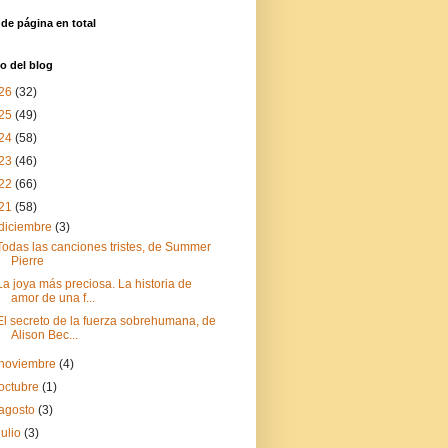
 de página en total
o del blog
26
(32)
25
(49)
24
(58)
23
(46)
22
(66)
21
(58)
diciembre
(3)
Todas las canciones tristes, de Summer
Pierre
La joya más preciosa. La historia de
amor de una f...
El secreto de la fuerza sobrehumana, de
Alison Bec...
noviembre
(4)
octubre
(1)
agosto
(3)
julio
(3)