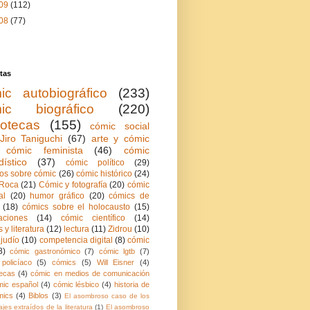
09
(112)
08
(77)
tas
ic autobiográfico
(233)
ic biográfico
(220)
iotecas
(155)
cómic social
Jiro Taniguchi
(67)
arte y cómic
cómic feminista
(46)
cómic
dístico
(37)
cómic político
(29)
ios sobre cómic
(26)
cómic histórico
(24)
Roca
(21)
Cómic y fotografía
(20)
cómic
al
(20)
humor gráfico
(20)
cómics de
(18)
cómics sobre el holocausto
(15)
aciones
(14)
cómic científico
(14)
 y literatura
(12)
lectura
(11)
Zidrou
(10)
judío
(10)
competencia digital
(8)
cómic
8)
cómic gastronómico
(7)
cómic lgtb
(7)
policíaco
(5)
cómics
(5)
Will Eisner
(4)
ecas
(4)
cómic en medios de comunicación
mic español
(4)
cómic lésbico
(4)
historia de
mics
(4)
Biblos
(3)
El asombroso caso de los
jes extraídos de la literatura
(1)
El asombroso