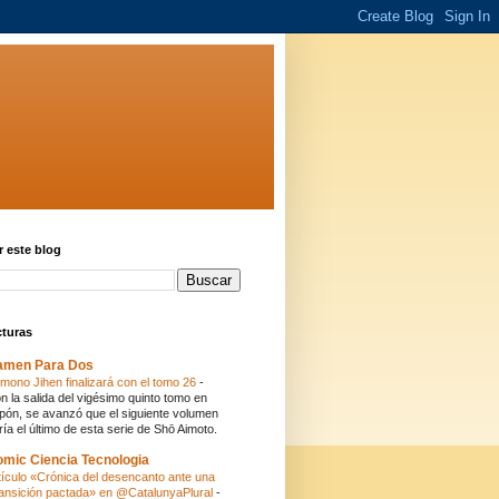
 este blog
cturas
amen Para Dos
mono Jihen finalizará con el tomo 26
-
n la salida del vigésimo quinto tomo en
pón, se avanzó que el siguiente volumen
ría el último de esta serie de Shō Aimoto.
mic Ciencia Tecnologia
tículo «Crónica del desencanto ante una
ansición pactada» en @CatalunyaPlural
-