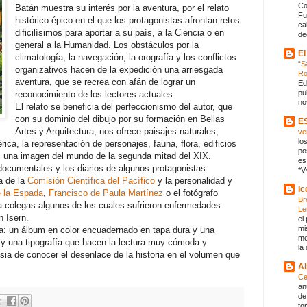
Co
Batán muestra su interés por la aventura, por el relato
Fu
histórico épico en el que los protagonistas afrontan retos
ca
dificilísimos para aportar a su país, a la Ciencia o en
de
general a la Humanidad. Los obstáculos por la
El
climatología, la navegación, la orografía y los conflictos
“S
organizativos hacen de la expedición una arriesgada
R
aventura, que se recrea con afán de lograr un
Ed
pu
reconocimiento de los lectores actuales.
no
El relato se beneficia del perfeccionismo del autor, que
con su dominio del dibujo por su formación en Bellas
E
Artes y Arquitectura, nos ofrece paisajes naturales,
ve
lo
ca, la representación de personajes, fauna, flora, edificios
po
s una imagen del mundo de la segunda mitad del XIX.
es
cumentales y los diarios de algunos protagonistas
*V
a de la
Comisión Científica del Pacífico
y la personalidad y
Ic
 la Espada
,
Francisco de Paula Martínez
o el fotógrafo
Br
 colegas algunos de los cuales sufrieron enfermedades
Le
 Isern.
el
mi
ca: un álbum en color encuadernado en tapa dura y una
me
 y una tipografía que hacen la lectura muy cómoda y
la
sia de conocer el desenlace de la historia en el volumen que
Ab
Ce
an
de
to