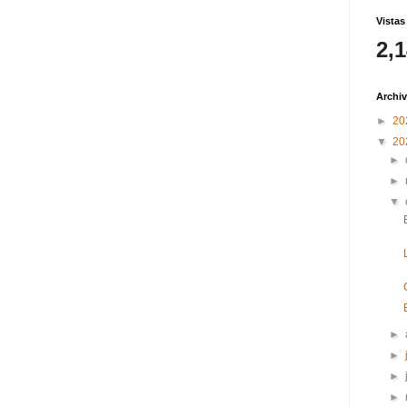
Vistas
2,
Archiv
►
20
▼
20
►
►
▼
►
►
►
►