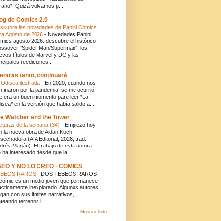
rano*. Quizá volvamos p...
og de Comics 2.0
scubre las novedades de Panini Cómics
ra Agosto de 2026
-
Novedades Panini
mics agosto 2026: descubre el histórico
ossover "Spider-Man/Superman", los
evos títulos de Marvel y DC y las
incipales reediciones...
entras tanto, continuará
 Odisea ilustrada
-
En 2020, cuando nos
nfinaron por la pandemia, se me ocurrió
e era un buen momento pare leer *La
isea* en la versión que había salido a...
e Watcher and the Tower
cturas de la semana (34)
-
Empiezo hoy
n la nueva obra de Aidan Koch,
sechadora (AIA Editorial, 2026, trad.
drés Magán). El trabajo de esta autora
 ha interesado desde que la...
BEO Y NO LO CREO · COMICS
EBEOS RAROS
-
DOS TEBEOS RAROS
 cómic es un medio joven que permanece
ácticamente inexplorado. Algunos autores
egan con sus límites narrativos,
nteando terrenos i...
Mostrar todo