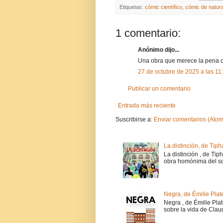
Etiquetas:
cómic científico
,
cómic de natur
1 comentario:
Anónimo dijo...
Una obra que merece la pena 
27 de octubre de 2025 a las 11
Publicar un comentario
Entrada más reciente
Suscribirse a:
Enviar comentarios (Atom
La distinción, de Tiph
La distinción , de Tip
obra homónima del soc
Negra, de Émilie Plat
Negra , de Émilie Pla
sobre la vida de Claud