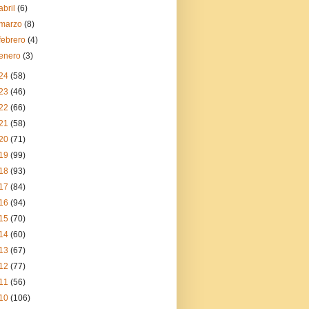
abril
(6)
marzo
(8)
febrero
(4)
enero
(3)
24
(58)
23
(46)
22
(66)
21
(58)
20
(71)
19
(99)
18
(93)
17
(84)
16
(94)
15
(70)
14
(60)
13
(67)
12
(77)
11
(56)
10
(106)