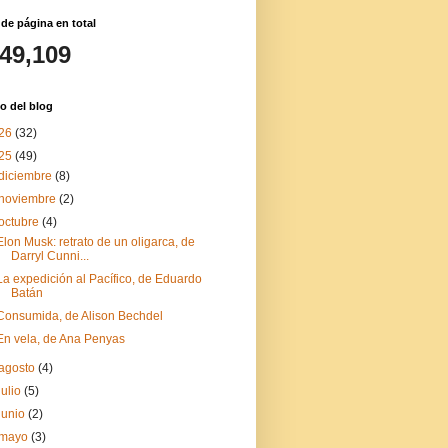
 de página en total
149,109
o del blog
26
(32)
25
(49)
diciembre
(8)
noviembre
(2)
octubre
(4)
Elon Musk: retrato de un oligarca, de
Darryl Cunni...
La expedición al Pacífico, de Eduardo
Batán
Consumida, de Alison Bechdel
En vela, de Ana Penyas
agosto
(4)
julio
(5)
junio
(2)
mayo
(3)