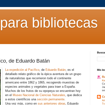
para bibliotecas
Buscar
fico, de Eduardo Batán
La expedición al Pacífico
, de
Eduardo Batán
, es el
Mis le
detallado relato gráfico de la épica aventura de un grupo
R
de naturalistas que recorrieron todo el continente
Ke
americano entre 1862 y 1865, recogiendo muestras de
Co
especies animales y vegetales para traer a España.
Ja
se
Muchos de los frutos de su epopeya se encuentran hoy
en el
Museo Nacional de Ciencias Naturales
, que dedica
Co
a estos científicos una
sección permanente
.
Ar
Una vez más, como en
sus anteriores obras
, Eduardo
Tr