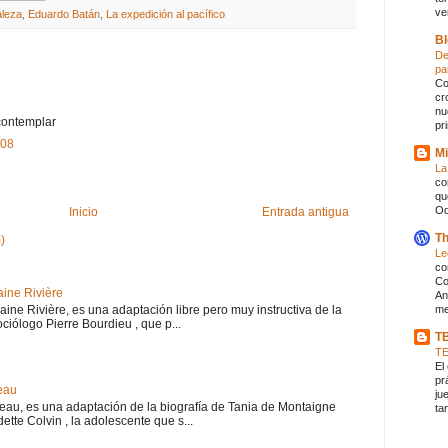
ve
aleza
,
Eduardo Batán
,
La expedición al pacífico
Bl
De
pa
Co
cr
nu
contemplar
pr
:08
Mi
La
co
qu
Od
Inicio
Entrada antigua
Th
)
Le
co
Co
aine Rivière
An
haine Rivière, es una adaptación libre pero muy instructiva de la
me
iólogo Pierre Bourdieu , que p...
T
T
El
pr
eau
ju
teau, es una adaptación de la biografía de Tania de Montaigne
ta
ette Colvin , la adolescente que s...