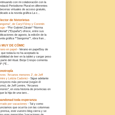
ntinuando con mi colaboración con la
ndació Periodisme Plural en diferentes
beceras virtuales de acceso gratuito,
dicado a la novela gráfica La c...
 lector de historietas
angoma”, de Caryl Férey y Corentin
ouge
-
*Por Gabriel Zárate* *Norma
itorial* (*España*) ofrece, entre sus
blicaciones de agosto, la edición de la
vela gráfica *“Sangoma”*, obra fran...
S MUY DE CÓMIC
rano en papel
-
Verano en papelSoy de
s que todavía no ha aceptado la
sibilidad de leer en la tablet y cargar peso
 parte del ritual. Borja Crespo comenta
4* (*E...
onotropía
eves: 'Arcanos menores 2', de Jeff
mire y Letizia Cadonici
-
Sigue adelante
 proyecto más personal (según él
smo), de Jeff Lemire, *Arcanos
nores*, en esta historia de provincias en
 que la hija de una taro...
andonad toda esperanza
rrado por vacaciones
-
Tal y como
unciamos que ocurría con las columnas
 prensa, este vuestro blog cierra y se
ma unas merecidas *vacaciones de