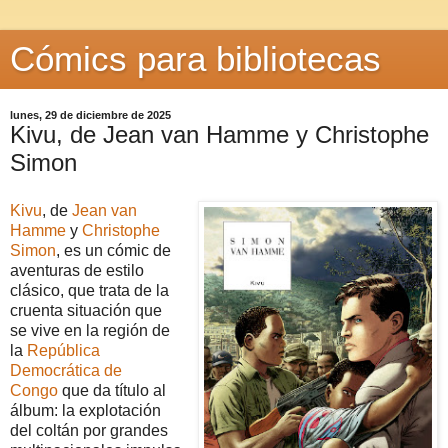
Cómics para bibliotecas
lunes, 29 de diciembre de 2025
Kivu, de Jean van Hamme y Christophe
Simon
Kivu
, de
Jean van
Hamme
y
Christophe
Simon
, es un cómic de
aventuras de estilo
clásico, que trata de la
cruenta situación que
se vive en la región de
la
República
Democrática de
Congo
que da título al
álbum: la explotación
del coltán por grandes