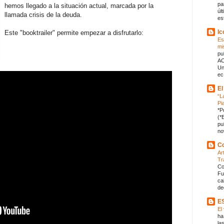
pa
hemos llegado a la situación actual, marcada por la
úl
llamada crisis de la deuda.
es
Ic
Este "booktrailer" permite empezar a disfrutarlo:
Es
mi
pu
AC
Un
ec.
El
“L
Pi
*P
(*
pu
no
Co
Ar
Tr
Co
Fu
ca
de
E
El
ha
la