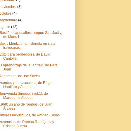
diciembre
(7)
noviembre
(3)
octubre
(4)
septiembre
(4)
agosto
(13)
Blast 2, el apocalipsis según San Jacky,
de Manu L...
Max y Moritz: una historieta en siete
travesuras, ...
Éxito para perdedores, de David
Cantolla
El aprendizaje de la lentitud, de Pere
Joan
Reportajes, de Joe Sacco
Acordes y desacuerdos, de Régis
Hautière y Antonio...
Bienvenida Singeon (vol.1), de
Marguerite Abouet
1968: un año de rombos, de Juan
Álvarez
Amores minúsculos, de Alfonso Casas
Ausencias, de Ramón Rodríguez y
Cristina Bueno