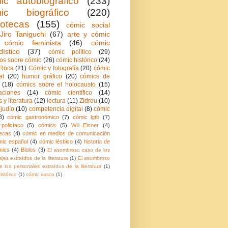
ic autobiográfico
(233)
ic biográfico
(220)
iotecas
(155)
cómic social
Jiro Taniguchi
(67)
arte y cómic
cómic feminista
(46)
cómic
dístico
(37)
cómic político
(29)
ios sobre cómic
(26)
cómic histórico
(24)
Roca
(21)
Cómic y fotografía
(20)
cómic
al
(20)
humor gráfico
(20)
cómics de
(18)
cómics sobre el holocausto
(15)
aciones
(14)
cómic científico
(14)
 y literatura
(12)
lectura
(11)
Zidrou
(10)
judío
(10)
competencia digital
(8)
cómic
8)
cómic gastronómico
(7)
cómic lgtb
(7)
policíaco
(5)
cómics
(5)
Will Eisner
(4)
ecas
(4)
cómic en medios de comunicación
mic español
(4)
cómic lésbico
(4)
historia de
mics
(4)
Biblos
(3)
El asombroso caso de los
jes extraídos de la literatura
(1)
El asombroso
 los personales extraídos de la literatura
(1)
lstórico
(1)
cómic vasco
(1)