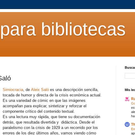
para bibliotecas
Buscar
Saló
Simiocracia
, de
Aleix Saló
es una descripción sencilla,
Mis le
tocada de humor y directa de la crisis económica actual.
R
Es una variedad de cómic en que las imágenes
Go
acompañan para explicar, sintetizar y reforzar el
es
componente crítico del contenido textual.
al
ha
Es una lectura muy rápida, que tiene su documentación
detrás, que resultada divertida y didáctica. Desde el
Th
paralelismo con la crisis de 1929 a un recorrido por los
En
errores de los diez últimos años, vamos viendo cómo
ap