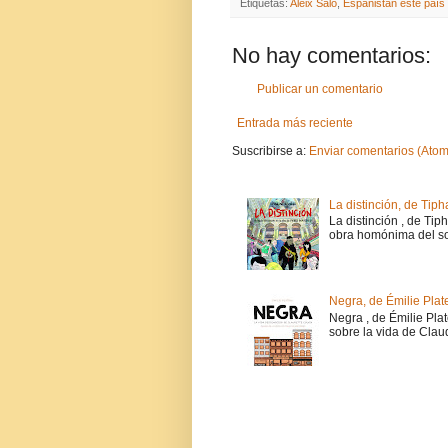
Etiquetas:
Aleix Saló
,
Españistán este país 
No hay comentarios:
Publicar un comentario
Entrada más reciente
Suscribirse a:
Enviar comentarios (Atom
La distinción, de Tiph
La distinción , de Tip
obra homónima del soc
Negra, de Émilie Plat
Negra , de Émilie Pla
sobre la vida de Claud