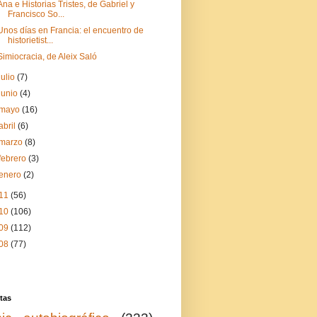
Ana e Historias Tristes, de Gabriel y
Francisco So...
Unos días en Francia: el encuentro de
historietist...
Simiocracia, de Aleix Saló
julio
(7)
junio
(4)
mayo
(16)
abril
(6)
marzo
(8)
febrero
(3)
enero
(2)
11
(56)
10
(106)
09
(112)
08
(77)
tas