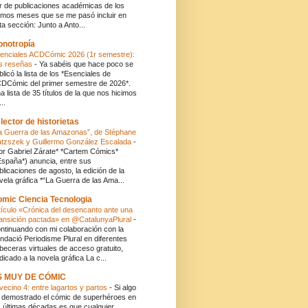
r de publicaciones académicas de los
timos meses que se me pasó incluir en
ta sección: Junto a Anto...
onotropía
enciales ACDCómic 2026 (1r semestre):
s reseñas
-
Ya sabéis que hace poco se
blicó la lista de los *Esenciales de
DCómic del primer semestre de 2026*.
a lista de 35 títulos de la que nos hicimos
..
 lector de historietas
a Guerra de las Amazonas”, de Stéphane
atzszek y Guillermo González Escalada
-
or Gabriel Zárate* *Cartem Cómics*
España*) anuncia, entre sus
blicaciones de agosto, la edición de la
vela gráfica *“La Guerra de las Ama...
mic Ciencia Tecnologia
tículo «Crónica del desencanto ante una
ansición pactada» en @CatalunyaPlural
-
ntinuando con mi colaboración con la
ndació Periodisme Plural en diferentes
beceras virtuales de acceso gratuito,
dicado a la novela gráfica La c...
S MUY DE CÓMIC
 vecino 4: entre lagartos y partos
-
Si algo
 demostrado el cómic de superhéroes en
s últimas décadas es que cualquier