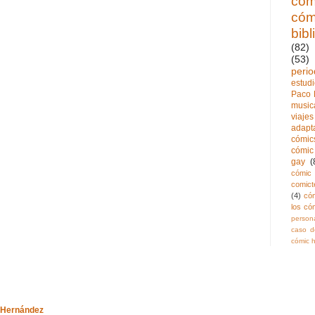
cóm
cóm
bibl
(82)
(53)
perio
estud
Paco 
music
viajes
adapt
cómics
cómic 
gay
(
cómic 
comict
(4)
có
los có
persona
caso de
cómic h
-Hernández