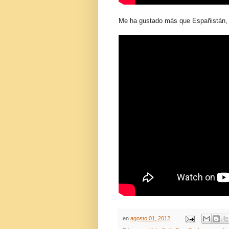
Me ha gustado más que Españistán, q
en
agosto 01, 2012