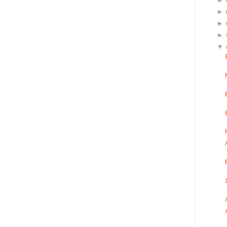
►
►
►
►
▼