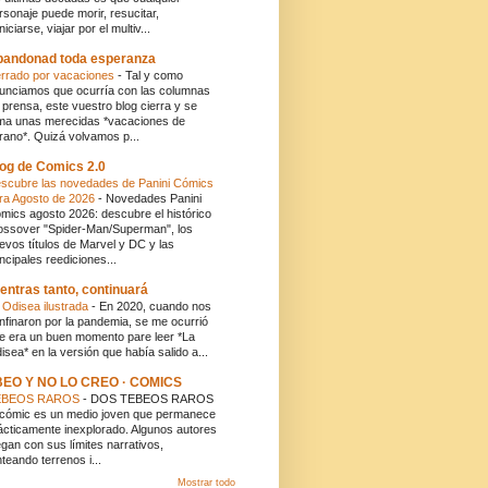
rsonaje puede morir, resucitar,
niciarse, viajar por el multiv...
andonad toda esperanza
rrado por vacaciones
-
Tal y como
unciamos que ocurría con las columnas
 prensa, este vuestro blog cierra y se
ma unas merecidas *vacaciones de
rano*. Quizá volvamos p...
og de Comics 2.0
scubre las novedades de Panini Cómics
ra Agosto de 2026
-
Novedades Panini
mics agosto 2026: descubre el histórico
ossover "Spider-Man/Superman", los
evos títulos de Marvel y DC y las
incipales reediciones...
entras tanto, continuará
 Odisea ilustrada
-
En 2020, cuando nos
nfinaron por la pandemia, se me ocurrió
e era un buen momento pare leer *La
isea* en la versión que había salido a...
BEO Y NO LO CREO · COMICS
EBEOS RAROS
-
DOS TEBEOS RAROS
 cómic es un medio joven que permanece
ácticamente inexplorado. Algunos autores
egan con sus límites narrativos,
nteando terrenos i...
Mostrar todo