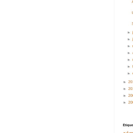
►
►
►
►
►
►
►
►
20
►
20
►
20
►
20
Etique