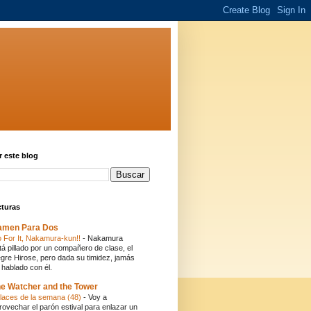
 este blog
cturas
amen Para Dos
 For It, Nakamura-kun!!
-
Nakamura
tá pillado por un compañero de clase, el
egre Hirose, pero dada su timidez, jamás
 hablado con él.
e Watcher and the Tower
laces de la semana (48)
-
Voy a
rovechar el parón estival para enlazar un