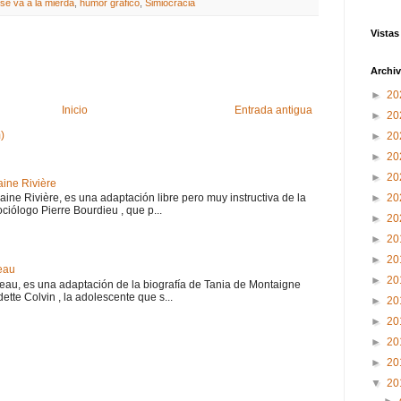
se va a la mierda
,
humor gráfico
,
Simiocracia
Vistas
Archiv
►
20
Inicio
Entrada antigua
►
20
)
►
20
►
20
►
20
aine Rivière
►
20
haine Rivière, es una adaptación libre pero muy instructiva de la
iólogo Pierre Bourdieu , que p...
►
20
►
20
►
20
eau
►
20
teau, es una adaptación de la biografía de Tania de Montaigne
ette Colvin , la adolescente que s...
►
20
►
20
►
20
►
20
▼
20