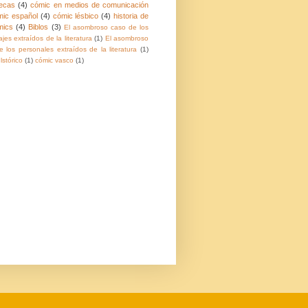
ecas
(4)
cómic en medios de comunicación
mic español
(4)
cómic lésbico
(4)
historia de
mics
(4)
Biblos
(3)
El asombroso caso de los
jes extraídos de la literatura
(1)
El asombroso
 los personales extraídos de la literatura
(1)
lstórico
(1)
cómic vasco
(1)