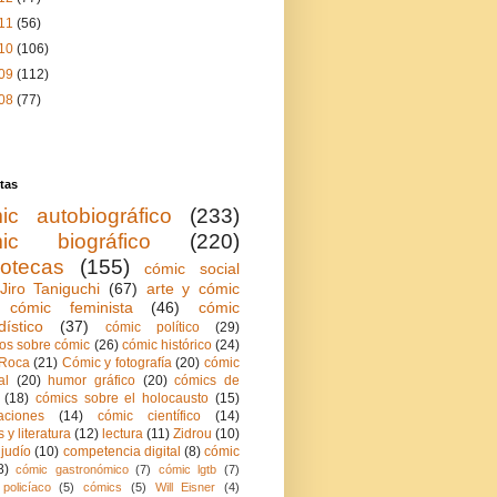
11
(56)
10
(106)
09
(112)
08
(77)
tas
ic autobiográfico
(233)
ic biográfico
(220)
iotecas
(155)
cómic social
Jiro Taniguchi
(67)
arte y cómic
cómic feminista
(46)
cómic
dístico
(37)
cómic político
(29)
ios sobre cómic
(26)
cómic histórico
(24)
Roca
(21)
Cómic y fotografía
(20)
cómic
al
(20)
humor gráfico
(20)
cómics de
(18)
cómics sobre el holocausto
(15)
aciones
(14)
cómic científico
(14)
 y literatura
(12)
lectura
(11)
Zidrou
(10)
judío
(10)
competencia digital
(8)
cómic
8)
cómic gastronómico
(7)
cómic lgtb
(7)
policíaco
(5)
cómics
(5)
Will Eisner
(4)