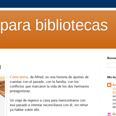
para bibliotecas
Buscar
d
Come prima,
de Alfred, es una historia de ajustes de
Mis le
cuentas con el pasado, con la familia, con los
Ic
conflictos que marcaron la vida de los dos hermanos
'C
protagonistas.
(G
ar
ma
Un viaje de regreso a casa para reencontrarse con
co
ese pasado e intentar reconciliarse con él, sin rehuir
de
ya hablar sobre ello.
R