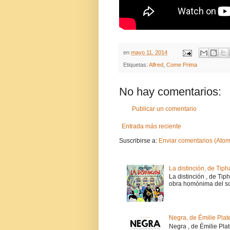
en
mayo 11, 2014
Etiquetas:
Alfred
,
Come Prima
No hay comentarios:
Publicar un comentario
Entrada más reciente
Suscribirse a:
Enviar comentarios (Atom
La distinción, de Tiph
La distinción , de Tip
obra homónima del soc
Negra, de Émilie Plat
Negra , de Émilie Pla