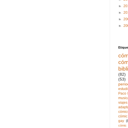
►
20
►
20
►
20
►
20
Etique
cóm
cóm
bibl
(82)
(53)
perio
estud
Paco 
music
viajes
adapt
cómics
cómic 
gay
(
cómic 