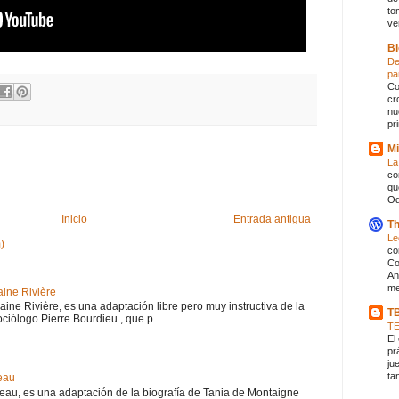
to
ve
Bl
De
pa
Co
cr
nu
pr
Mi
La
co
qu
Od
Inicio
Entrada antigua
Th
Le
)
co
Co
An
me
aine Rivière
haine Rivière, es una adaptación libre pero muy instructiva de la
T
iólogo Pierre Bourdieu , que p...
T
El
pr
ju
ta
eau
teau, es una adaptación de la biografía de Tania de Montaigne