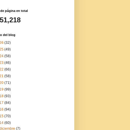
 de página en total
151,218
o del blog
26
(32)
25
(49)
24
(58)
23
(46)
22
(66)
21
(58)
20
(71)
19
(99)
18
(93)
17
(84)
16
(94)
15
(70)
14
(60)
diciembre
(7)