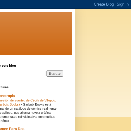
 este blog
cturas
onotropía
uestión de suerte', de Cécily de Villepoix
arbuix Books)
-
Garbuix Books está
mando un catálogo de cómics realmente
ravilloso, que alterna novela gráfica
stumbrista o reinvidicativa, con multitud
 cómic-...
amen Para Dos