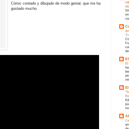
Hi
Cómic contado y dibujado de modo genial, que me ha
di
gustado mucho.
54
en
ca
Co
Ar
Tr
Co
Fu
ca
de
E
El
ha
la
pe
rei
El
“S
R
Ed
pu
no
Ab
Ce
an
de