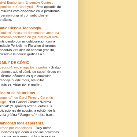
bike! Euphonium: Ensemble Contest
sponible en Crunchyroll
-
Este episodio de
 minutos está disponible en la plataforma
 versión original con subtítulos en
stellano.
mic Ciencia Tecnologia
tículo «Crónica del desencanto ante una
ansición pactada» en @CatalunyaPlural
-
ntinuando con mi colaboración con la
ndació Periodisme Plural en diferentes
beceras virtuales de acceso gratuito,
dicado a la novela gráfica La c...
S MUY DE CÓMIC
 vecino 4: entre lagartos y partos
-
Si algo
 demostrado el cómic de superhéroes en
s últimas décadas es que cualquier
rsonaje puede morir, resucitar,
niciarse, viajar por el multiv...
 lector de historietas
angoma”, de Caryl Férey y Corentin
ouge
-
*Por Gabriel Zárate* *Norma
itorial* (*España*) ofrece, entre sus
blicaciones de agosto, la edición de la
vela gráfica *“Sangoma”*, obra fran...
andonad toda esperanza
rrado por vacaciones
-
Tal y como
unciamos que ocurría con las columnas
 prensa, este vuestro blog cierra y se