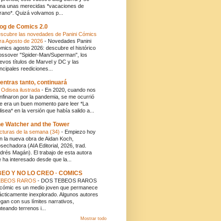
ma unas merecidas *vacaciones de
rano*. Quizá volvamos p...
og de Comics 2.0
scubre las novedades de Panini Cómics
ra Agosto de 2026
-
Novedades Panini
mics agosto 2026: descubre el histórico
ossover "Spider-Man/Superman", los
evos títulos de Marvel y DC y las
incipales reediciones...
entras tanto, continuará
 Odisea ilustrada
-
En 2020, cuando nos
nfinaron por la pandemia, se me ocurrió
e era un buen momento pare leer *La
isea* en la versión que había salido a...
e Watcher and the Tower
cturas de la semana (34)
-
Empiezo hoy
n la nueva obra de Aidan Koch,
sechadora (AIA Editorial, 2026, trad.
drés Magán). El trabajo de esta autora
 ha interesado desde que la...
BEO Y NO LO CREO · COMICS
EBEOS RAROS
-
DOS TEBEOS RAROS
 cómic es un medio joven que permanece
ácticamente inexplorado. Algunos autores
egan con sus límites narrativos,
nteando terrenos i...
Mostrar todo