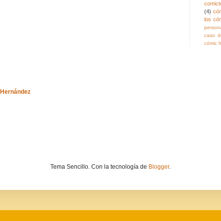
comict
(4)
có
los có
persona
caso de
cómic h
-Hernández
Tema Sencillo. Con la tecnología de
Blogger
.