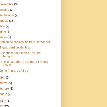
noviembre
(3)
octubre
(2)
septiembre
(2)
agosto
(16)
julio
(2)
junio
(3)
mayo
(5)
Tiempo de canicas, de Beto Hernandez
El gato perdido, de Jason
El sabueso (2): Sidekick, de Jiro
Taniguchi
El Folies Bergêre, de Zidrou y Francis
Porcel
Come Prima, de Alfred
abril
(5)
marzo
(5)
febrero
(3)
enero
(7)
13
(67)
12
(77)