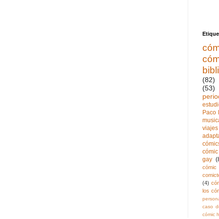
Etique
cóm
cóm
bibl
(82)
(53)
perio
estud
Paco 
music
viajes
adapt
cómics
cómic 
gay
(
cómic 
comict
(4)
có
los có
persona
caso de
cómic h