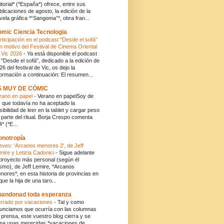
itorial* (*España*) ofrece, entre sus
blicaciones de agosto, la edición de la
vela gráfica *“Sangoma”*, obra fran...
mic Ciencia Tecnologia
rticipación en el podcast "Desde el sofá"
n motivo del Festival de Cinema Oriental
 Vic 2026
-
Ya está disponible el podcast
 "Desde el sofá", dedicado a la edición de
26 del festival de Vic, os dejo la
formación a continuación: El resumen...
S MUY DE CÓMIC
rano en papel
-
Verano en papelSoy de
s que todavía no ha aceptado la
sibilidad de leer en la tablet y cargar peso
 parte del ritual. Borja Crespo comenta
4* (*E...
onotropía
eves: 'Arcanos menores 2', de Jeff
mire y Letizia Cadonici
-
Sigue adelante
 proyecto más personal (según él
smo), de Jeff Lemire, *Arcanos
nores*, en esta historia de provincias en
 que la hija de una taro...
andonad toda esperanza
rrado por vacaciones
-
Tal y como
unciamos que ocurría con las columnas
 prensa, este vuestro blog cierra y se
ma unas merecidas *vacaciones de