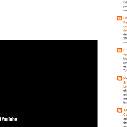
Ed
pu
no
Co
Pa
co
de
de
20
in
E
ve
lo
po
es
*V
Ic
Br
Le
el
mi
me
la
Ab
Ce
an
de
to