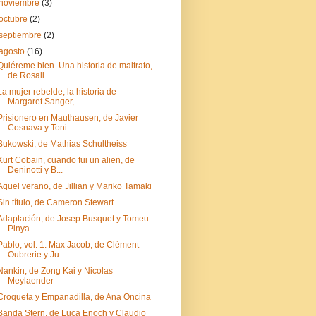
noviembre
(3)
octubre
(2)
septiembre
(2)
agosto
(16)
Quiéreme bien. Una historia de maltrato,
de Rosali...
La mujer rebelde, la historia de
Margaret Sanger, ...
Prisionero en Mauthausen, de Javier
Cosnava y Toni...
Bukowski, de Mathias Schultheiss
Kurt Cobain, cuando fui un alien, de
Deninotti y B...
Aquel verano, de Jillian y Mariko Tamaki
Sin título, de Cameron Stewart
Adaptación, de Josep Busquet y Tomeu
Pinya
Pablo, vol. 1: Max Jacob, de Clément
Oubrerie y Ju...
Nankin, de Zong Kai y Nicolas
Meylaender
Croqueta y Empanadilla, de Ana Oncina
Banda Stern, de Luca Enoch y Claudio