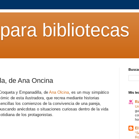
para bibliotecas
Buscar
la, de Ana Oncina
Croqueta y Empanadilla, de
Ana Olcina
, es un muy simpático
Mis le
cómic de esta ilustradora, que recrea mediante historias
R
sencillas los comienzos de la convivencia de una pareja,
Un
buscando anécdotas o situaciones curiosas dentro de la vida
gu
cotidiana de los protagonistas.
co
ho
El
“S
R