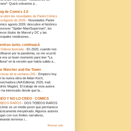
rano*. Quizá volvamos p...
og de Comics 2.0
scubre las novedades de Panini Cómics
ra Agosto de 2026
-
Novedades Panini
mics agosto 2026: descubre el histórico
ossover "Spider-Man/Superman", los
evos títulos de Marvel y DC y las
incipales reediciones...
entras tanto, continuará
 Odisea ilustrada
-
En 2020, cuando nos
nfinaron por la pandemia, se me ocurrió
e era un buen momento pare leer *La
isea* en la versión que había salido a...
e Watcher and the Tower
cturas de la semana (34)
-
Empiezo hoy
n la nueva obra de Aidan Koch,
sechadora (AIA Editorial, 2026, trad.
drés Magán). El trabajo de esta autora
 ha interesado desde que la...
BEO Y NO LO CREO · COMICS
EBEOS RAROS
-
DOS TEBEOS RAROS
 cómic es un medio joven que permanece
ácticamente inexplorado. Algunos autores
egan con sus límites narrativos,
nteando terrenos i...
Mostrar todo