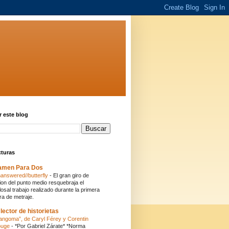
 este blog
cturas
amen Para Dos
answered//butterfly
-
El gran giro de
ion del punto medio resquebraja el
losal trabajo realizado durante la primera
ra de metraje.
 lector de historietas
angoma”, de Caryl Férey y Corentin
ouge
-
*Por Gabriel Zárate* *Norma