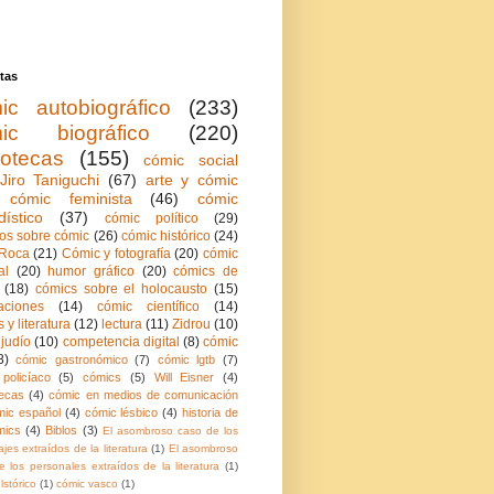
tas
ic autobiográfico
(233)
ic biográfico
(220)
iotecas
(155)
cómic social
Jiro Taniguchi
(67)
arte y cómic
cómic feminista
(46)
cómic
dístico
(37)
cómic político
(29)
ios sobre cómic
(26)
cómic histórico
(24)
Roca
(21)
Cómic y fotografía
(20)
cómic
al
(20)
humor gráfico
(20)
cómics de
(18)
cómics sobre el holocausto
(15)
aciones
(14)
cómic científico
(14)
 y literatura
(12)
lectura
(11)
Zidrou
(10)
judío
(10)
competencia digital
(8)
cómic
8)
cómic gastronómico
(7)
cómic lgtb
(7)
policíaco
(5)
cómics
(5)
Will Eisner
(4)
ecas
(4)
cómic en medios de comunicación
mic español
(4)
cómic lésbico
(4)
historia de
mics
(4)
Biblos
(3)
El asombroso caso de los
jes extraídos de la literatura
(1)
El asombroso
 los personales extraídos de la literatura
(1)
lstórico
(1)
cómic vasco
(1)