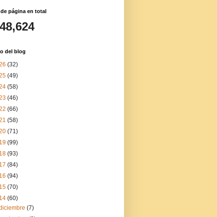
 de página en total
148,624
o del blog
26
(32)
25
(49)
24
(58)
23
(46)
22
(66)
21
(58)
20
(71)
19
(99)
18
(93)
17
(84)
16
(94)
15
(70)
14
(60)
diciembre
(7)