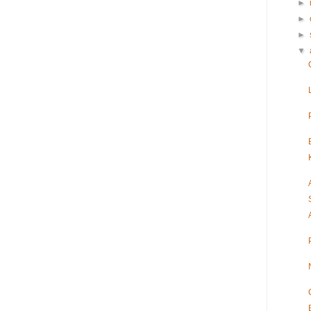
►
►
►
▼