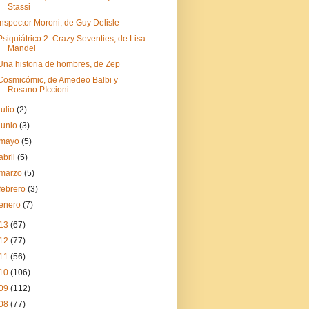
Stassi
Inspector Moroni, de Guy Delisle
Psiquiátrico 2. Crazy Seventies, de Lisa
Mandel
Una historia de hombres, de Zep
Cosmicómic, de Amedeo Balbi y
Rosano PIccioni
julio
(2)
junio
(3)
mayo
(5)
abril
(5)
marzo
(5)
febrero
(3)
enero
(7)
13
(67)
12
(77)
11
(56)
10
(106)
09
(112)
08
(77)