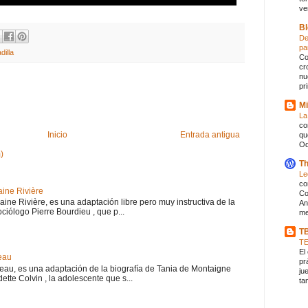
ve
Bl
De
pa
illa
Co
cr
nu
pr
Mi
La
co
Inicio
Entrada antigua
qu
Od
)
Th
Le
co
aine Rivière
Co
haine Rivière, es una adaptación libre pero muy instructiva de la
An
iólogo Pierre Bourdieu , que p...
me
T
T
El
eau
pr
teau, es una adaptación de la biografía de Tania de Montaigne
ju
ette Colvin , la adolescente que s...
ta