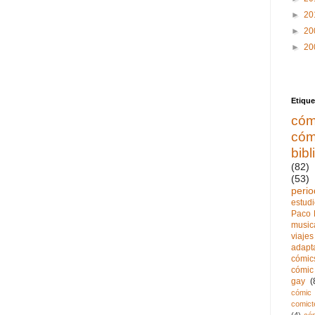
►
20
►
20
►
20
Etique
cóm
cóm
bibl
(82)
(53)
perio
estud
Paco 
music
viajes
adapt
cómics
cómic 
gay
(
cómic 
comict