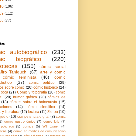
10
(106)
09
(112)
08
(77)
tas
ic autobiográfico
(233)
ic biográfico
(220)
iotecas
(155)
cómic social
Jiro Taniguchi
(67)
arte y cómic
cómic feminista
(46)
cómic
dístico
(37)
cómic político
(29)
ios sobre cómic
(26)
cómic histórico
(24)
Roca
(21)
Cómic y fotografía
(20)
cómic
al
(20)
humor gráfico
(20)
cómics de
(18)
cómics sobre el holocausto
(15)
aciones
(14)
cómic científico
(14)
 y literatura
(12)
lectura
(11)
Zidrou
(10)
judío
(10)
competencia digital
(8)
cómic
8)
cómic gastronómico
(7)
cómic lgtb
(7)
policíaco
(5)
cómics
(5)
Will Eisner
(4)
ecas
(4)
cómic en medios de comunicación