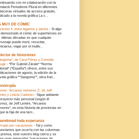
ntinuando con mi colaboración con la
ndació Periodisme Plural en diferentes
beceras virtuales de acceso gratuito,
dicado a la novela gráfica La c...
S MUY DE CÓMIC
 vecino 4: entre lagartos y partos
-
Si algo
 demostrado el cómic de superhéroes en
s últimas décadas es que cualquier
rsonaje puede morir, resucitar,
niciarse, viajar por el multiv...
 lector de historietas
angoma”, de Caryl Férey y Corentin
ouge
-
*Por Gabriel Zárate* *Norma
itorial* (*España*) ofrece, entre sus
blicaciones de agosto, la edición de la
vela gráfica *“Sangoma”*, obra fran...
onotropía
eves: 'Arcanos menores 2', de Jeff
mire y Letizia Cadonici
-
Sigue adelante
 proyecto más personal (según él
smo), de Jeff Lemire, *Arcanos
nores*, en esta historia de provincias en
 que la hija de una taro...
andonad toda esperanza
rrado por vacaciones
-
Tal y como
unciamos que ocurría con las columnas
 prensa, este vuestro blog cierra y se
ma unas merecidas *vacaciones de