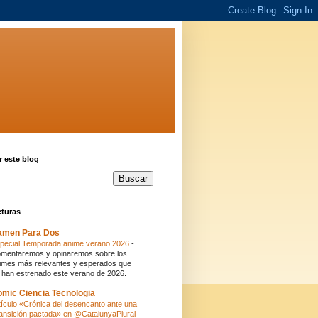
 este blog
cturas
amen Para Dos
pecial Temporada anime verano 2026
-
mentaremos y opinaremos sobre los
imes más relevantes y esperados que
 han estrenado este verano de 2026.
mic Ciencia Tecnologia
tículo «Crónica del desencanto ante una
ansición pactada» en @CatalunyaPlural
-