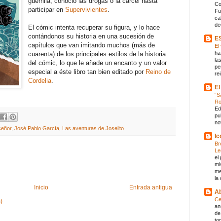
guerrilla, conoció las drogas o la cárcel hasta
Co
participar en
Supervivientes
.
Fu
ca
de
El cómic intenta recuperar su figura, y lo hace
contándonos su historia en una sucesión de
E
capítulos que van imitando muchos (más de
El
ha
cuarenta) de los principales estilos de la historia
la
del cómic, lo que le añade un encanto y un valor
pe
especial a éste libro tan bien editado por
Reino de
rei
Cordelia
.
El
“S
R
Ed
pu
no
señor
,
José Pablo García
,
Las aventuras de Joselito
Ic
Br
Le
el
mi
me
la
Inicio
Entrada antigua
Ab
Ce
)
an
de
to