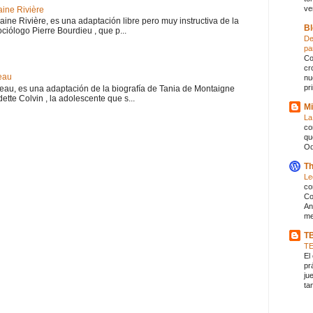
ve
aine Rivière
haine Rivière, es una adaptación libre pero muy instructiva de la
Bl
iólogo Pierre Bourdieu , que p...
De
pa
Co
cr
eau
nu
pr
teau, es una adaptación de la biografía de Tania de Montaigne
ette Colvin , la adolescente que s...
Mi
La
co
qu
Od
Th
Le
co
Co
An
me
T
T
El
pr
ju
ta