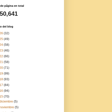
 de página en total
150,641
o del blog
26
(32)
25
(49)
24
(58)
23
(46)
22
(66)
21
(58)
20
(71)
19
(99)
18
(93)
17
(84)
16
(94)
15
(70)
diciembre
(5)
noviembre
(5)