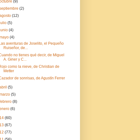
octubre
(9)
septiembre
(2)
agosto
(12)
julio
(5)
junio
(4)
mayo
(4)
Las aventuras de Joselito, el Pequeño
Ruiseñor, de...
Cuando no tienes qué decir, de Miguel
A. Giner y C...
Rojo como la nieve, de Christian de
Metter
Cazador de sonrisas, de Agustín Ferrer
abril
(5)
marzo
(5)
febrero
(8)
enero
(6)
14
(60)
13
(67)
12
(77)
11
(56)