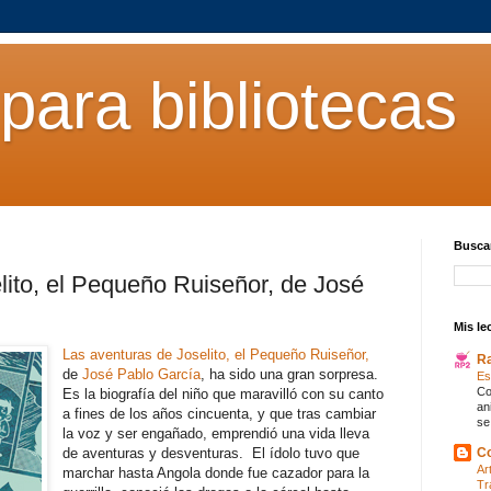
para bibliotecas
Buscar
lito, el Pequeño Ruiseñor, de José
Mis le
Las aventuras de Joselito, el Pequeño Ruiseñor,
R
de
José Pablo García
, ha sido una gran sorpresa.
Es
Co
Es la biografía del niño que maravilló con su canto
an
a fines de los años cincuenta, y que tras cambiar
se
la voz y ser engañado, emprendió una vida lleva
de aventuras y desventuras. El ídolo tuvo que
Co
Ar
marchar hasta Angola donde fue cazador para la
Tr