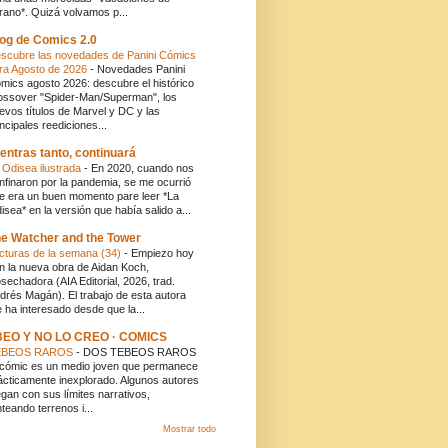
rano*. Quizá volvamos p...
og de Comics 2.0
scubre las novedades de Panini Cómics
ra Agosto de 2026
-
Novedades Panini
mics agosto 2026: descubre el histórico
ossover "Spider-Man/Superman", los
evos títulos de Marvel y DC y las
incipales reediciones...
entras tanto, continuará
 Odisea ilustrada
-
En 2020, cuando nos
nfinaron por la pandemia, se me ocurrió
e era un buen momento pare leer *La
isea* en la versión que había salido a...
e Watcher and the Tower
cturas de la semana (34)
-
Empiezo hoy
n la nueva obra de Aidan Koch,
sechadora (AIA Editorial, 2026, trad.
drés Magán). El trabajo de esta autora
 ha interesado desde que la...
BEO Y NO LO CREO · COMICS
EBEOS RAROS
-
DOS TEBEOS RAROS
 cómic es un medio joven que permanece
ácticamente inexplorado. Algunos autores
egan con sus límites narrativos,
nteando terrenos i...
Mostrar todo