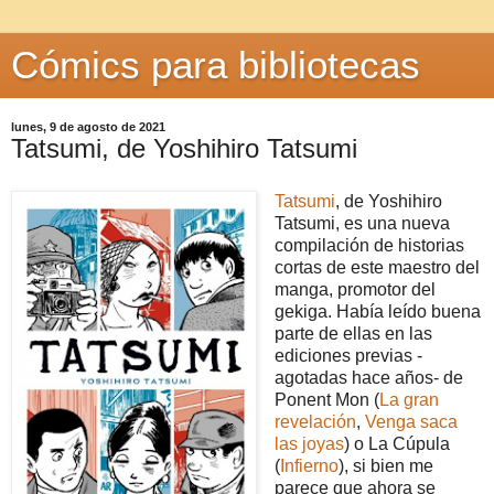
Cómics para bibliotecas
lunes, 9 de agosto de 2021
Tatsumi, de Yoshihiro Tatsumi
Tatsumi
, de Yoshihiro
Tatsumi, es una nueva
compilación de historias
cortas de este maestro del
manga, promotor del
gekiga. Había leído buena
parte de ellas en las
ediciones previas -
agotadas hace años- de
Ponent Mon (
La gran
revelación
,
Venga saca
las joyas
) o La Cúpula
(
Infierno
), si bien me
parece que ahora se