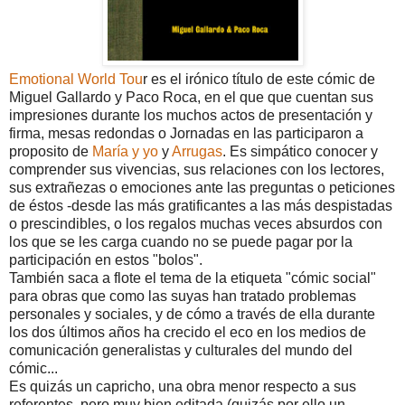
Emotional World Tou
r es el irónico título de este cómic de
Miguel Gallardo y Paco Roca, en el que que cuentan sus
impresiones durante los muchos actos de presentación y
firma, mesas redondas o Jornadas en las participaron a
proposito de
María y yo
y
Arrugas
. Es simpático conocer y
comprender sus vivencias, sus relaciones con los lectores,
sus extrañezas o emociones ante las preguntas o peticiones
de éstos -desde las más gratificantes a las más despistadas
o prescindibles, o los regalos muchas veces absurdos con
los que se les carga cuando no se puede pagar por la
participación en estos "bolos".
También saca a flote el tema de la etiqueta "cómic social"
para obras que como las suyas han tratado problemas
personales y sociales, y de cómo a través de ella durante
los dos últimos años ha crecido el eco en los medios de
comunicación generalistas y culturales del mundo del
cómic...
Es quizás un capricho, una obra menor respecto a sus
referentes, pero muy bien editada (quizás por ello un