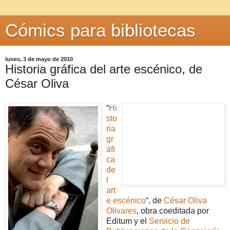
Cómics para bibliotecas
lunes, 3 de mayo de 2010
Historia gráfica del arte escénico, de
César Oliva
“
Hi
sto
ria
gr
áfi
ca
de
l
art
e escénico
“, de
César Oliva
Olivares
, obra coeditada por
Editum y el
Servicio de