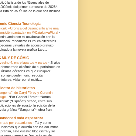
blicó la lista de los *Esenciales de
DCómic del primer semestre de 2026*.
a lista de 35 títulos de la que nos hicimos
..
mic Ciencia Tecnologia
tículo «Crónica del desencanto ante una
ansición pactada» en @CatalunyaPlural
-
ntinuando con mi colaboración con la
ndació Periodisme Plural en diferentes
beceras virtuales de acceso gratuito,
dicado a la novela gráfica La c...
S MUY DE CÓMIC
 vecino 4: entre lagartos y partos
-
Si algo
 demostrado el cómic de superhéroes en
s últimas décadas es que cualquier
rsonaje puede morir, resucitar,
niciarse, viajar por el multiv...
 lector de historietas
angoma”, de Caryl Férey y Corentin
ouge
-
*Por Gabriel Zárate* *Norma
itorial* (*España*) ofrece, entre sus
blicaciones de agosto, la edición de la
vela gráfica *“Sangoma”*, obra fran...
andonad toda esperanza
rrado por vacaciones
-
Tal y como
unciamos que ocurría con las columnas
 prensa, este vuestro blog cierra y se
ma unas merecidas *vacaciones de