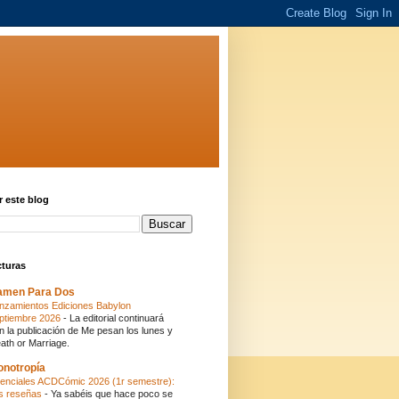
 este blog
cturas
amen Para Dos
nzamientos Ediciones Babylon
ptiembre 2026
-
La editorial continuará
n la publicación de Me pesan los lunes y
ath or Marriage.
onotropía
enciales ACDCómic 2026 (1r semestre):
s reseñas
-
Ya sabéis que hace poco se