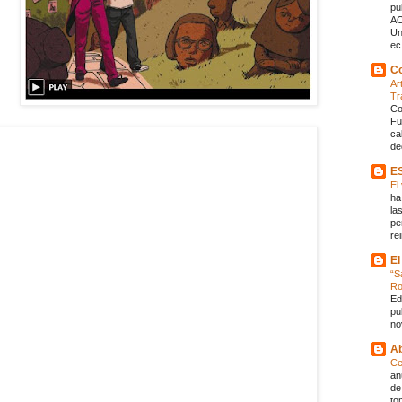
pu
AC
Un
ec.
Co
Ar
Tr
Co
Fu
ca
de
E
El
ha
la
pe
rei
El
“S
R
Ed
pu
no
Ab
Ce
an
de
to