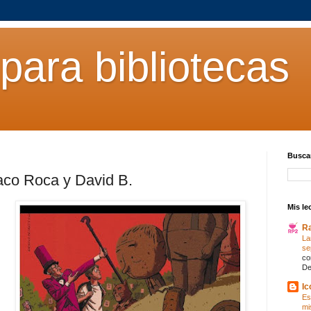
para bibliotecas
Buscar
aco Roca y David B.
Mis le
R
La
se
co
De
Ic
Es
mi