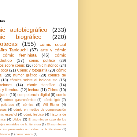
tas
ic autobiográfico
(233)
ic biográfico
(220)
iotecas
(155)
cómic social
Jiro Taniguchi
(67)
arte y cómic
cómic feminista
(46)
cómic
dístico
(37)
cómic político
(29)
ios sobre cómic
(26)
cómic histórico
(24)
Roca
(21)
Cómic y fotografía
(20)
cómic
al
(20)
humor gráfico
(20)
cómics de
(18)
cómics sobre el holocausto
(15)
aciones
(14)
cómic científico
(14)
 y literatura
(12)
lectura
(11)
Zidrou
(10)
judío
(10)
competencia digital
(8)
cómic
8)
cómic gastronómico
(7)
cómic lgtb
(7)
policíaco
(5)
cómics
(5)
Will Eisner
(4)
ecas
(4)
cómic en medios de comunicación
mic español
(4)
cómic lésbico
(4)
historia de
mics
(4)
Biblos
(3)
El asombroso caso de los
jes extraídos de la literatura
(1)
El asombroso
 los personales extraídos de la literatura
(1)
lstórico
(1)
cómic vasco
(1)