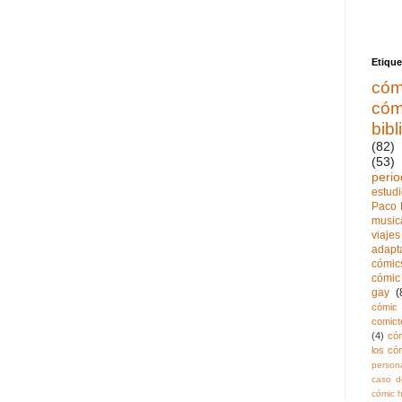
Etique
cóm
cóm
bibl
(82)
(53)
perio
estud
Paco 
music
viajes
adapt
cómics
cómic 
gay
(
cómic 
comict
(4)
có
los có
persona
caso de
cómic h