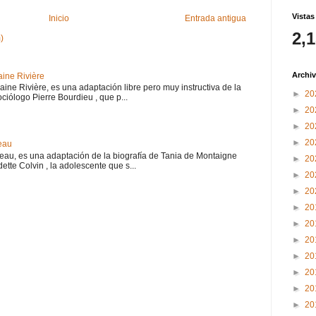
Vistas
Inicio
Entrada antigua
2,
)
Archiv
aine Rivière
haine Rivière, es una adaptación libre pero muy instructiva de la
►
20
iólogo Pierre Bourdieu , que p...
►
20
►
20
►
20
eau
teau, es una adaptación de la biografía de Tania de Montaigne
►
20
ette Colvin , la adolescente que s...
►
20
►
20
►
20
►
20
►
20
►
20
►
20
►
20
►
20