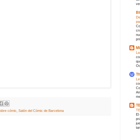
ve
Bl
De
pa
Co
cr
nu
pr
Mi
La
co
qu
Od
Th
Le
co
Co
An
me
T
T
sobre cómic
,
Salón del Cómic de Barcelona
El
pr
ju
ta