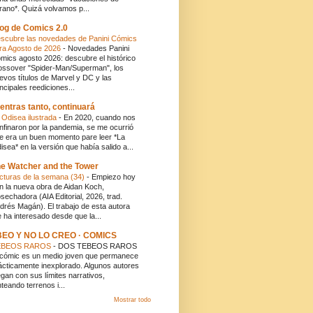
rano*. Quizá volvamos p...
og de Comics 2.0
scubre las novedades de Panini Cómics
ra Agosto de 2026
-
Novedades Panini
mics agosto 2026: descubre el histórico
ossover "Spider-Man/Superman", los
evos títulos de Marvel y DC y las
incipales reediciones...
entras tanto, continuará
 Odisea ilustrada
-
En 2020, cuando nos
nfinaron por la pandemia, se me ocurrió
e era un buen momento pare leer *La
isea* en la versión que había salido a...
e Watcher and the Tower
cturas de la semana (34)
-
Empiezo hoy
n la nueva obra de Aidan Koch,
sechadora (AIA Editorial, 2026, trad.
drés Magán). El trabajo de esta autora
 ha interesado desde que la...
BEO Y NO LO CREO · COMICS
EBEOS RAROS
-
DOS TEBEOS RAROS
 cómic es un medio joven que permanece
ácticamente inexplorado. Algunos autores
egan con sus límites narrativos,
nteando terrenos i...
Mostrar todo