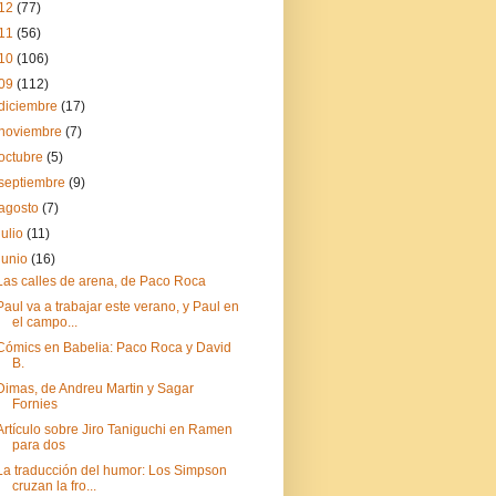
12
(77)
11
(56)
10
(106)
09
(112)
diciembre
(17)
noviembre
(7)
octubre
(5)
septiembre
(9)
agosto
(7)
julio
(11)
junio
(16)
Las calles de arena, de Paco Roca
Paul va a trabajar este verano, y Paul en
el campo...
Cómics en Babelia: Paco Roca y David
B.
Dimas, de Andreu Martin y Sagar
Fornies
Artículo sobre Jiro Taniguchi en Ramen
para dos
La traducción del humor: Los Simpson
cruzan la fro...