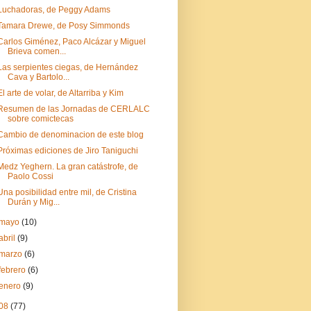
Luchadoras, de Peggy Adams
Tamara Drewe, de Posy Simmonds
Carlos Giménez, Paco Alcázar y Miguel
Brieva comen...
Las serpientes ciegas, de Hernández
Cava y Bartolo...
El arte de volar, de Altarriba y Kim
Resumen de las Jornadas de CERLALC
sobre comictecas
Cambio de denominacion de este blog
Próximas ediciones de Jiro Taniguchi
Medz Yeghern. La gran catástrofe, de
Paolo Cossi
Una posibilidad entre mil, de Cristina
Durán y Mig...
mayo
(10)
abril
(9)
marzo
(6)
febrero
(6)
enero
(9)
08
(77)