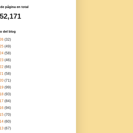
 de página en total
152,171
o del blog
26
(32)
25
(49)
24
(58)
23
(46)
22
(66)
21
(58)
20
(71)
19
(99)
18
(93)
17
(84)
16
(94)
15
(70)
14
(60)
13
(67)