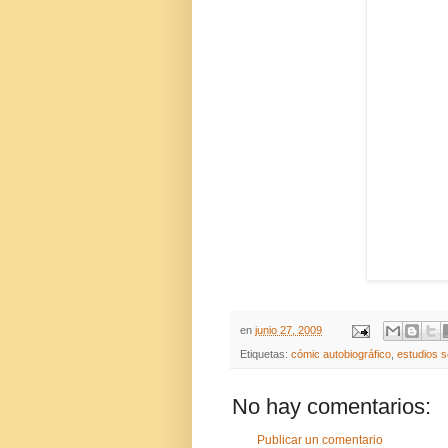
en
junio 27, 2009
Etiquetas:
cómic autobiográfico
,
estudios 
No hay comentarios:
Publicar un comentario