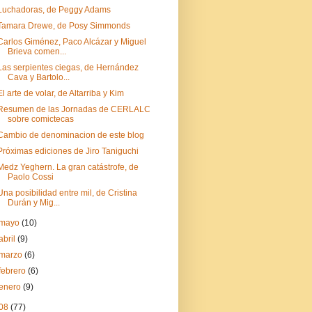
Luchadoras, de Peggy Adams
Tamara Drewe, de Posy Simmonds
Carlos Giménez, Paco Alcázar y Miguel
Brieva comen...
Las serpientes ciegas, de Hernández
Cava y Bartolo...
El arte de volar, de Altarriba y Kim
Resumen de las Jornadas de CERLALC
sobre comictecas
Cambio de denominacion de este blog
Próximas ediciones de Jiro Taniguchi
Medz Yeghern. La gran catástrofe, de
Paolo Cossi
Una posibilidad entre mil, de Cristina
Durán y Mig...
mayo
(10)
abril
(9)
marzo
(6)
febrero
(6)
enero
(9)
08
(77)