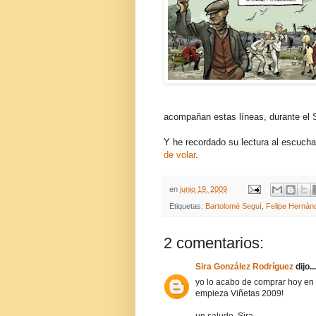
acompañan estas líneas, durante el 
Y he recordado su lectura al escuch
de volar
.
en
junio 19, 2009
Etiquetas:
Bartolomé Seguí
,
Felipe Herná
2 comentarios:
Sira González Rodríguez
dijo...
yo lo acabo de comprar hoy en g
empieza Viñetas 2009!