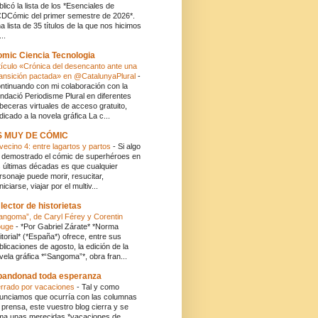
blicó la lista de los *Esenciales de
DCómic del primer semestre de 2026*.
a lista de 35 títulos de la que nos hicimos
..
mic Ciencia Tecnologia
tículo «Crónica del desencanto ante una
ansición pactada» en @CatalunyaPlural
-
ntinuando con mi colaboración con la
ndació Periodisme Plural en diferentes
beceras virtuales de acceso gratuito,
dicado a la novela gráfica La c...
S MUY DE CÓMIC
 vecino 4: entre lagartos y partos
-
Si algo
 demostrado el cómic de superhéroes en
s últimas décadas es que cualquier
rsonaje puede morir, resucitar,
niciarse, viajar por el multiv...
 lector de historietas
angoma”, de Caryl Férey y Corentin
ouge
-
*Por Gabriel Zárate* *Norma
itorial* (*España*) ofrece, entre sus
blicaciones de agosto, la edición de la
vela gráfica *“Sangoma”*, obra fran...
andonad toda esperanza
rrado por vacaciones
-
Tal y como
unciamos que ocurría con las columnas
 prensa, este vuestro blog cierra y se
ma unas merecidas *vacaciones de