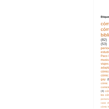
Etique
cóm
cóm
bibl
(82)
(53)
perio
estud
Paco 
music
viajes
adapt
cómics
cómic 
gay
(
cómic 
comict
(4)
có
los có
persona
caso de
cómic h