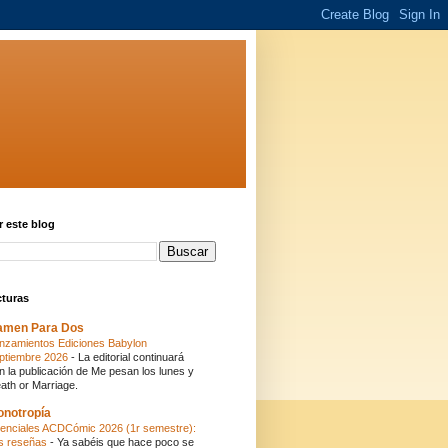
 este blog
cturas
amen Para Dos
nzamientos Ediciones Babylon
ptiembre 2026
-
La editorial continuará
n la publicación de Me pesan los lunes y
ath or Marriage.
onotropía
enciales ACDCómic 2026 (1r semestre):
s reseñas
-
Ya sabéis que hace poco se