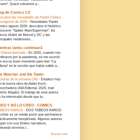
rano*. Quizá volvamos p...
og de Comics 2.0
scubre las novedades de Panini Cómics
ra Agosto de 2026
-
Novedades Panini
mics agosto 2026: descubre el histórico
ossover "Spider-Man/Superman", los
evos títulos de Marvel y DC y las
incipales reediciones...
entras tanto, continuará
 Odisea ilustrada
-
En 2020, cuando nos
nfinaron por la pandemia, se me ocurrió
e era un buen momento pare leer *La
isea* en la versión que había salido a...
e Watcher and the Tower
cturas de la semana (34)
-
Empiezo hoy
n la nueva obra de Aidan Koch,
sechadora (AIA Editorial, 2026, trad.
drés Magán). El trabajo de esta autora
 ha interesado desde que la...
BEO Y NO LO CREO · COMICS
EBEOS RAROS
-
DOS TEBEOS RAROS
 cómic es un medio joven que permanece
ácticamente inexplorado. Algunos autores
egan con sus límites narrativos,
nteando terrenos i...
Mostrar todo