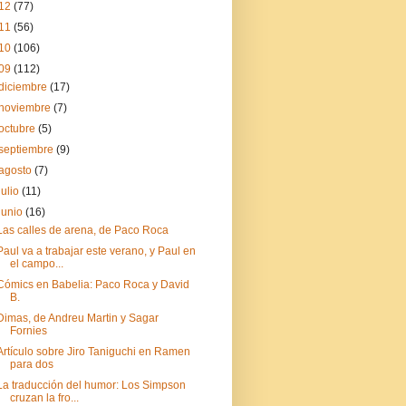
12
(77)
11
(56)
10
(106)
09
(112)
diciembre
(17)
noviembre
(7)
octubre
(5)
septiembre
(9)
agosto
(7)
julio
(11)
junio
(16)
Las calles de arena, de Paco Roca
Paul va a trabajar este verano, y Paul en
el campo...
Cómics en Babelia: Paco Roca y David
B.
Dimas, de Andreu Martin y Sagar
Fornies
Artículo sobre Jiro Taniguchi en Ramen
para dos
La traducción del humor: Los Simpson
cruzan la fro...