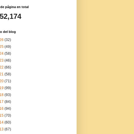
 de página en total
152,174
o del blog
26
(32)
25
(49)
24
(58)
23
(46)
22
(66)
21
(58)
20
(71)
19
(99)
18
(93)
17
(84)
16
(94)
15
(70)
14
(60)
13
(67)