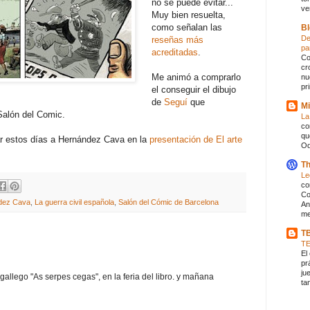
no se puede evitar...
ve
Muy bien resuelta,
como señalan las
Bl
De
reseñas más
pa
acreditadas
.
Co
cr
Me animó a comprarlo
nu
pr
el conseguir el dibujo
de
Seguí
que
Mi
Salón del Comic.
La
co
qu
ar estos días a Hernández Cava en la
presentación de El arte
Od
Th
Le
co
Co
ndez Cava
,
La guerra civil española
,
Salón del Cómic de Barcelona
An
me
T
T
El
pr
ju
allego "As serpes cegas", en la feria del libro. y mañana
ta