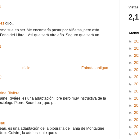
4
Vistas
2,
dez
dijo...
 como suelen ser. Me encantaría pasar por Viñetas, pero esta
Archiv
eria del Libro... Así que será otro año. Seguro que será un
►
20
5
►
20
►
20
►
20
Inicio
Entrada antigua
►
20
)
►
20
►
20
►
20
aine Rivière
haine Rivière, es una adaptación libre pero muy instructiva de la
►
20
iólogo Pierre Bourdieu , que p...
►
20
►
20
►
20
eau
►
20
teau, es una adaptación de la biografía de Tania de Montaigne
ette Colvin , la adolescente que s...
►
20