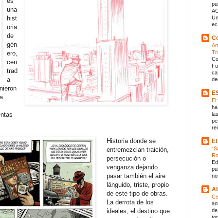
es
pu
una
AC
hist
Un
ec.
oria
de
Co
gén
Ar
Tr
ero,
Co
cen
Fu
trad
ca
a
de
nieron
E
ca
El
ha
entas
la
pe
rei
Historia donde se
El
“S
entremezclan traición,
R
persecución o
Ed
venganza dejando
pu
pasar también el aire
no
lánguido, triste, propio
Ab
de este tipo de obras.
Ce
La derrota de los
an
ideales, el destino que
de
to