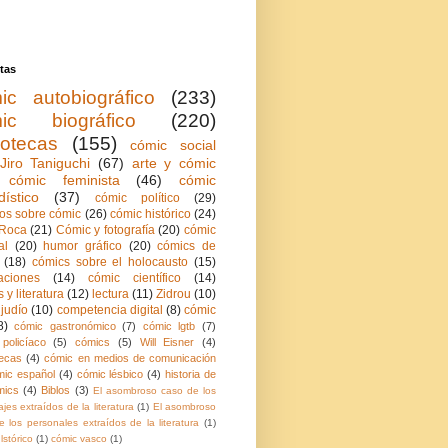
tas
ic autobiográfico
(233)
ic biográfico
(220)
iotecas
(155)
cómic social
Jiro Taniguchi
(67)
arte y cómic
cómic feminista
(46)
cómic
dístico
(37)
cómic político
(29)
ios sobre cómic
(26)
cómic histórico
(24)
Roca
(21)
Cómic y fotografía
(20)
cómic
al
(20)
humor gráfico
(20)
cómics de
(18)
cómics sobre el holocausto
(15)
aciones
(14)
cómic científico
(14)
 y literatura
(12)
lectura
(11)
Zidrou
(10)
judío
(10)
competencia digital
(8)
cómic
8)
cómic gastronómico
(7)
cómic lgtb
(7)
policíaco
(5)
cómics
(5)
Will Eisner
(4)
ecas
(4)
cómic en medios de comunicación
mic español
(4)
cómic lésbico
(4)
historia de
mics
(4)
Biblos
(3)
El asombroso caso de los
jes extraídos de la literatura
(1)
El asombroso
 los personales extraídos de la literatura
(1)
lstórico
(1)
cómic vasco
(1)