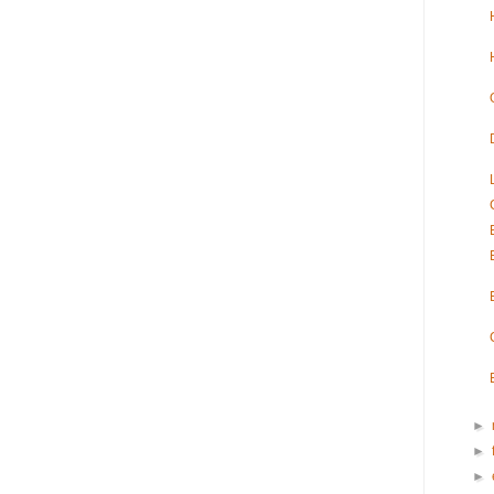
►
►
►