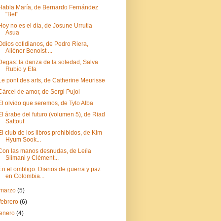
Habla María, de Bernardo Fernández
"Bef"
Hoy no es el día, de Josune Urrutia
Asua
Odios cotidianos, de Pedro Riera,
Aliénor Benoist ...
Degas: la danza de la soledad, Salva
Rubio y Efa
Le pont des arts, de Catherine Meurisse
Cárcel de amor, de Sergi Pujol
El olvido que seremos, de Tyto Alba
El árabe del futuro (volumen 5), de Riad
Sattouf
El club de los libros prohibidos, de Kim
Hyum Sook...
Con las manos desnudas, de Leïla
Slimani y Clément...
En el ombligo. Diarios de guerra y paz
en Colombia...
marzo
(5)
febrero
(6)
enero
(4)