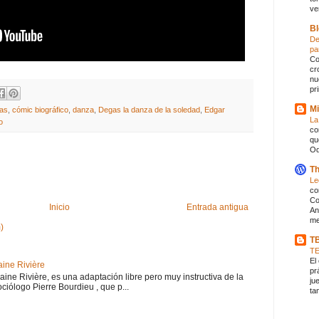
ve
Bl
De
pa
Co
cr
nu
pr
Mi
tas
,
cómic biográfico
,
danza
,
Degas la danza de la soledad
,
Edgar
La
o
co
qu
Od
Th
Le
co
Co
Inicio
Entrada antigua
An
me
)
T
T
El
aine Rivière
pr
haine Rivière, es una adaptación libre pero muy instructiva de la
ju
iólogo Pierre Bourdieu , que p...
ta