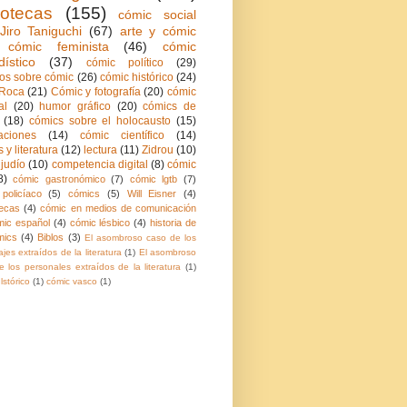
iotecas
(155)
cómic social
Jiro Taniguchi
(67)
arte y cómic
cómic feminista
(46)
cómic
dístico
(37)
cómic político
(29)
ios sobre cómic
(26)
cómic histórico
(24)
Roca
(21)
Cómic y fotografía
(20)
cómic
al
(20)
humor gráfico
(20)
cómics de
(18)
cómics sobre el holocausto
(15)
aciones
(14)
cómic científico
(14)
 y literatura
(12)
lectura
(11)
Zidrou
(10)
judío
(10)
competencia digital
(8)
cómic
8)
cómic gastronómico
(7)
cómic lgtb
(7)
policíaco
(5)
cómics
(5)
Will Eisner
(4)
ecas
(4)
cómic en medios de comunicación
mic español
(4)
cómic lésbico
(4)
historia de
mics
(4)
Biblos
(3)
El asombroso caso de los
jes extraídos de la literatura
(1)
El asombroso
 los personales extraídos de la literatura
(1)
lstórico
(1)
cómic vasco
(1)