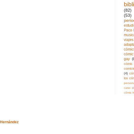
bibl
(82)
(53)
perio
estud
Paco 
music
viajes
adapt
cómics
cómic 
gay
(
cómic 
comict
(4)
có
los có
persona
caso de
cómic h
-Hernández