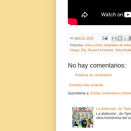
en
abril 16, 2022
Etiquetas:
arte y cómic
,
biografías de artis
Degas
,
Efa
,
Ricard Fernández
,
Salva Rubi
No hay comentarios:
Publicar un comentario
Entrada más reciente
Suscribirse a:
Enviar comentarios (Atom
La distinción, de Tiph
La distinción , de Tip
obra homónima del soc