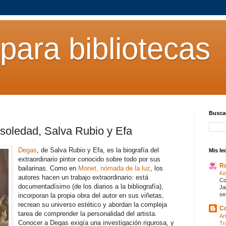
para bibliotecas
Buscar
 soledad, Salva Rubio y Efa
Degas
, de Salva Rubio y Efa, es la biografía del
Mis le
extraordinario pintor conocido sobre todo por sus
R
bailarinas. Como en
Monet, nómada de la luz
, los
Ke
autores hacen un trabajo extraordinario: está
Co
documentadísimo (de los diarios a la bibliografía),
Ja
se
incorporan la propia obra del autor en sus viñetas,
recrean su universo estético y abordan la compleja
Co
tarea de comprender la personalidad del artista.
Ar
Conocer a Degas exigía una investigación rigurosa, y
Tr