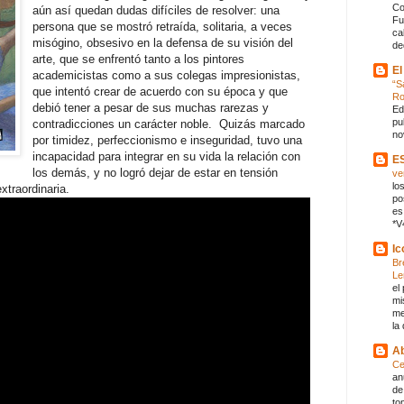
Co
aún así quedan dudas difíciles de resolver: una
Fu
persona que se mostró retraída, solitaria, a veces
ca
misógino, obsesivo en la defensa de su visión del
de
arte, que se enfrentó tanto a los pintores
El
academicistas como a sus colegas impresionistas,
“S
que intentó crear de acuerdo con su época y que
R
debió tener a pesar de sus muchas rarezas y
Ed
pu
contradicciones un carácter noble. Quizás marcado
no
por timidez, perfeccionismo e inseguridad, tuvo una
incapacidad para integrar en su vida la relación con
E
los demás, y no logró dejar de estar en tensión
ve
lo
extraordinaria.
po
es
*V
Ic
Br
Le
el
mi
me
la
Ab
Ce
an
de
to