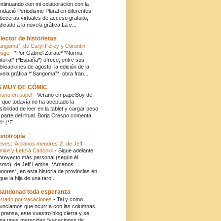
ntinuando con mi colaboración con la
ndació Periodisme Plural en diferentes
beceras virtuales de acceso gratuito,
dicado a la novela gráfica La c...
 lector de historietas
angoma”, de Caryl Férey y Corentin
ouge
-
*Por Gabriel Zárate* *Norma
itorial* (*España*) ofrece, entre sus
blicaciones de agosto, la edición de la
vela gráfica *“Sangoma”*, obra fran...
S MUY DE CÓMIC
rano en papel
-
Verano en papelSoy de
s que todavía no ha aceptado la
sibilidad de leer en la tablet y cargar peso
 parte del ritual. Borja Crespo comenta
4* (*E...
onotropía
eves: 'Arcanos menores 2', de Jeff
mire y Letizia Cadonici
-
Sigue adelante
 proyecto más personal (según él
smo), de Jeff Lemire, *Arcanos
nores*, en esta historia de provincias en
 que la hija de una taro...
andonad toda esperanza
rrado por vacaciones
-
Tal y como
unciamos que ocurría con las columnas
 prensa, este vuestro blog cierra y se
ma unas merecidas *vacaciones de