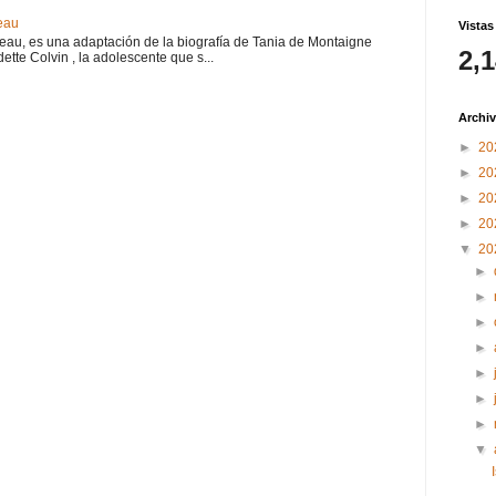
eau
Vistas
teau, es una adaptación de la biografía de Tania de Montaigne
2,
ette Colvin , la adolescente que s...
Archiv
►
20
►
20
►
20
►
20
▼
20
►
►
►
►
►
►
►
▼