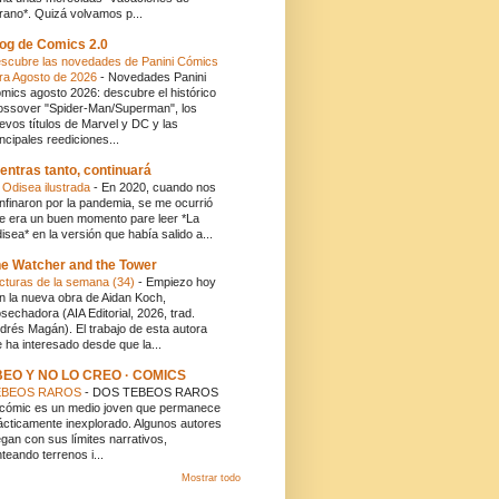
rano*. Quizá volvamos p...
og de Comics 2.0
scubre las novedades de Panini Cómics
ra Agosto de 2026
-
Novedades Panini
mics agosto 2026: descubre el histórico
ossover "Spider-Man/Superman", los
evos títulos de Marvel y DC y las
incipales reediciones...
entras tanto, continuará
 Odisea ilustrada
-
En 2020, cuando nos
nfinaron por la pandemia, se me ocurrió
e era un buen momento pare leer *La
isea* en la versión que había salido a...
e Watcher and the Tower
cturas de la semana (34)
-
Empiezo hoy
n la nueva obra de Aidan Koch,
sechadora (AIA Editorial, 2026, trad.
drés Magán). El trabajo de esta autora
 ha interesado desde que la...
BEO Y NO LO CREO · COMICS
EBEOS RAROS
-
DOS TEBEOS RAROS
 cómic es un medio joven que permanece
ácticamente inexplorado. Algunos autores
egan con sus límites narrativos,
nteando terrenos i...
Mostrar todo