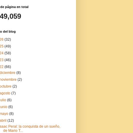
 de página en total
149,059
o del blog
26
(32)
25
(49)
24
(58)
23
(46)
22
(66)
diciembre
(8)
noviembre
(2)
octubre
(2)
agosto
(7)
julio
(6)
junio
(6)
mayo
(8)
abril
(12)
Isaac Peral: la conquista de un sueño,
de Mario T...