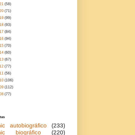
21
(58)
20
(71)
19
(99)
18
(93)
17
(84)
16
(94)
15
(70)
14
(60)
13
(67)
12
(77)
11
(56)
10
(106)
09
(112)
08
(77)
tas
ic autobiográfico
(233)
ic biográfico
(220)