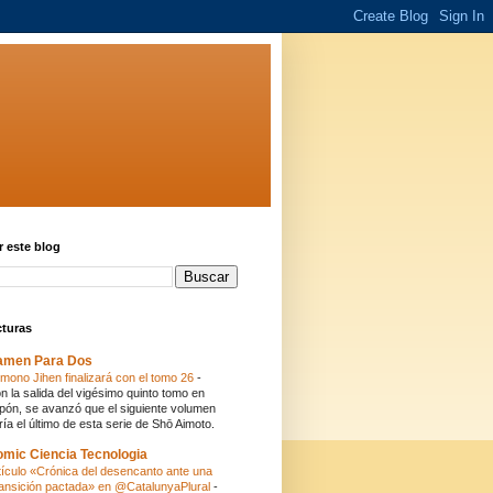
 este blog
cturas
amen Para Dos
mono Jihen finalizará con el tomo 26
-
n la salida del vigésimo quinto tomo en
pón, se avanzó que el siguiente volumen
ría el último de esta serie de Shō Aimoto.
mic Ciencia Tecnologia
tículo «Crónica del desencanto ante una
ansición pactada» en @CatalunyaPlural
-