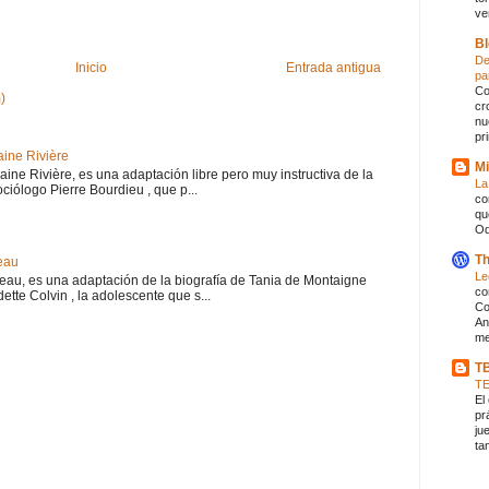
ve
Bl
De
Inicio
Entrada antigua
pa
Co
)
cr
nu
pr
aine Rivière
Mi
haine Rivière, es una adaptación libre pero muy instructiva de la
La
iólogo Pierre Bourdieu , que p...
co
qu
Od
Th
eau
Le
teau, es una adaptación de la biografía de Tania de Montaigne
co
ette Colvin , la adolescente que s...
Co
An
me
T
T
El
pr
ju
ta