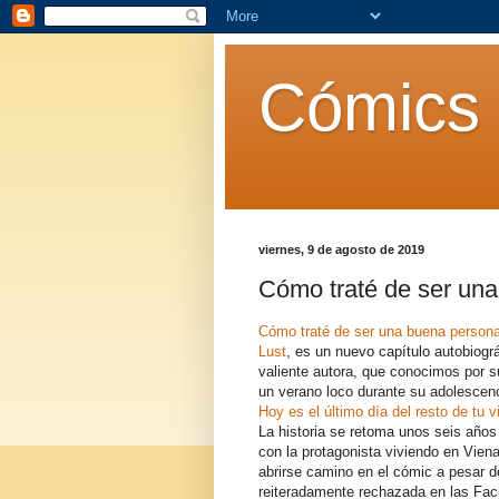
Cómics 
viernes, 9 de agosto de 2019
Cómo traté de ser una
Cómo traté de ser una buena person
Lust
, es un nuevo capítulo autobiogr
valiente autora, que conocimos por s
un verano loco durante su adolescen
Hoy es el último día del resto de tu v
La historia se retoma unos seis año
con la protagonista viviendo en Vien
abrirse camino en el cómic a pesar d
reiteradamente rechazada en las Fac