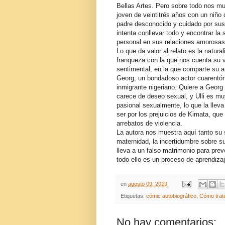
Bellas Artes. Pero sobre todo nos mu
joven de veintitrés años con un niño 
padre desconocido y cuidado por sus
intenta conllevar todo y encontrar la 
personal en sus relaciones amorosas
Lo que da valor al relato es la natural
franqueza con la que nos cuenta su 
sentimental, en la que comparte su 
Georg, un bondadoso actor cuarentón
inmigrante nigeriano. Quiere a Georg
carece de deseo sexual, y Ulli es mu
pasional sexualmente, lo que la lleva
ser por los prejuicios de Kimata, que
arrebatos de violencia.
La autora nos muestra aquí tanto su
maternidad, la incertidumbre sobre su
lleva a un falso matrimonio para preve
todo ello es un proceso de aprendizaj
en
agosto 09, 2019
Etiquetas:
cómic autobiográfico
,
Cómo trat
No hay comentarios: