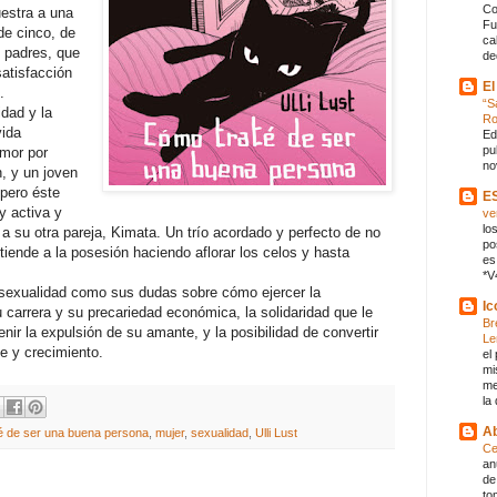
Co
estra a una
Fu
de cinco, de
ca
 padres, que
de
satisfacción
El
.
“S
idad y la
R
vida
Ed
pu
amor por
no
, y un joven
 pero éste
E
y activa y
ve
lo
 a su otra pareja, Kimata. Un trío acordado y perfecto de no
po
 tiende a la posesión haciendo aflorar los celos y hasta
es
*V
 sexualidad como sus dudas sobre cómo ejercer la
Ic
 carrera y su precariedad económica, la solidaridad que le
Br
nir la expulsión de su amante, y la posibilidad de convertir
Le
e y crecimiento.
el
mi
me
la
Ab
é de ser una buena persona
,
mujer
,
sexualidad
,
Ulli Lust
Ce
an
de
to