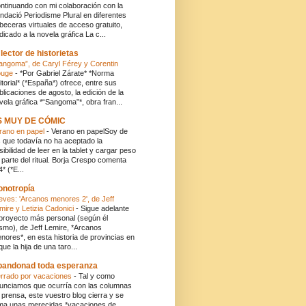
ntinuando con mi colaboración con la
ndació Periodisme Plural en diferentes
beceras virtuales de acceso gratuito,
dicado a la novela gráfica La c...
 lector de historietas
angoma”, de Caryl Férey y Corentin
ouge
-
*Por Gabriel Zárate* *Norma
itorial* (*España*) ofrece, entre sus
blicaciones de agosto, la edición de la
vela gráfica *“Sangoma”*, obra fran...
S MUY DE CÓMIC
rano en papel
-
Verano en papelSoy de
s que todavía no ha aceptado la
sibilidad de leer en la tablet y cargar peso
 parte del ritual. Borja Crespo comenta
4* (*E...
onotropía
eves: 'Arcanos menores 2', de Jeff
mire y Letizia Cadonici
-
Sigue adelante
 proyecto más personal (según él
smo), de Jeff Lemire, *Arcanos
nores*, en esta historia de provincias en
 que la hija de una taro...
andonad toda esperanza
rrado por vacaciones
-
Tal y como
unciamos que ocurría con las columnas
 prensa, este vuestro blog cierra y se
ma unas merecidas *vacaciones de