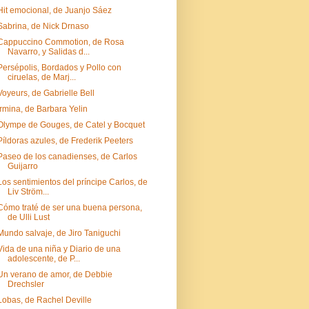
Hit emocional, de Juanjo Sáez
Sabrina, de Nick Drnaso
Cappuccino Commotion, de Rosa
Navarro, y Salidas d...
Persépolis, Bordados y Pollo con
ciruelas, de Marj...
Voyeurs, de Gabrielle Bell
Irmina, de Barbara Yelin
Olympe de Gouges, de Catel y Bocquet
Píldoras azules, de Frederik Peeters
Paseo de los canadienses, de Carlos
Guijarro
Los sentimientos del príncipe Carlos, de
Liv Ström...
Cómo traté de ser una buena persona,
de Ulli Lust
Mundo salvaje, de Jiro Taniguchi
Vida de una niña y Diario de una
adolescente, de P...
Un verano de amor, de Debbie
Drechsler
Lobas, de Rachel Deville