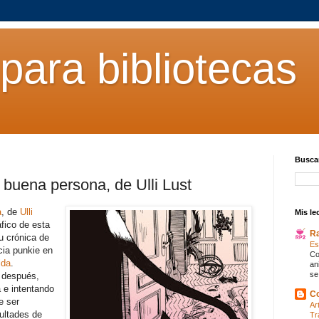
para bibliotecas
Buscar
 buena persona, de Ulli Lust
a
, de
Ulli
Mis le
áfico de esta
R
u crónica de
Es
cia punkie en
Co
ida
.
an
se
s después,
a e intentando
Co
e ser
Ar
ultades de
Tr