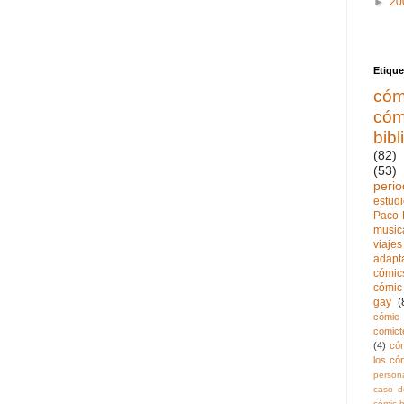
►
20
Etique
cóm
cóm
bibl
(82)
(53)
perio
estud
Paco 
music
viajes
adapt
cómics
cómic 
gay
(
cómic 
comict
(4)
có
los có
persona
caso de
cómic h