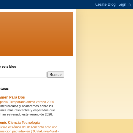
 este blog
cturas
amen Para Dos
pecial Temporada anime verano 2026
-
mentaremos y opinaremos sobre los
imes más relevantes y esperados que
 han estrenado este verano de 2026.
mic Ciencia Tecnologia
tículo «Crónica del desencanto ante una
ansición pactada» en @CatalunyaPlural
-