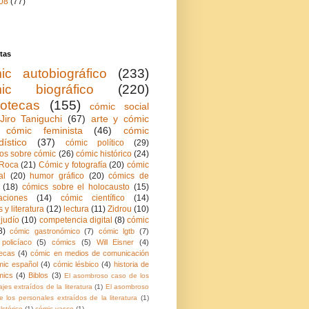
08
(77)
tas
ic autobiográfico
(233)
ic biográfico
(220)
iotecas
(155)
cómic social
Jiro Taniguchi
(67)
arte y cómic
cómic feminista
(46)
cómic
dístico
(37)
cómic político
(29)
ios sobre cómic
(26)
cómic histórico
(24)
Roca
(21)
Cómic y fotografía
(20)
cómic
al
(20)
humor gráfico
(20)
cómics de
(18)
cómics sobre el holocausto
(15)
aciones
(14)
cómic científico
(14)
 y literatura
(12)
lectura
(11)
Zidrou
(10)
judío
(10)
competencia digital
(8)
cómic
8)
cómic gastronómico
(7)
cómic lgtb
(7)
policíaco
(5)
cómics
(5)
Will Eisner
(4)
ecas
(4)
cómic en medios de comunicación
mic español
(4)
cómic lésbico
(4)
historia de
mics
(4)
Biblos
(3)
El asombroso caso de los
jes extraídos de la literatura
(1)
El asombroso
 los personales extraídos de la literatura
(1)
lstórico
(1)
cómic vasco
(1)