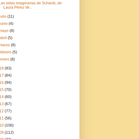
Las vidas imaginarias de Schwob, de
Laura Pérez Ve...
julio
(11)
junio
(4)
mayo
(8)
abril
(5)
marzo
(8)
febrero
(5)
enero
(8)
18
(93)
17
(84)
16
(94)
15
(70)
14
(60)
13
(67)
12
(77)
11
(56)
10
(106)
09
(112)