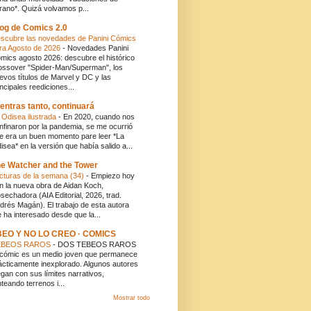
rano*. Quizá volvamos p...
og de Comics 2.0
scubre las novedades de Panini Cómics
ra Agosto de 2026
-
Novedades Panini
mics agosto 2026: descubre el histórico
ossover "Spider-Man/Superman", los
evos títulos de Marvel y DC y las
incipales reediciones...
entras tanto, continuará
 Odisea ilustrada
-
En 2020, cuando nos
nfinaron por la pandemia, se me ocurrió
e era un buen momento pare leer *La
isea* en la versión que había salido a...
e Watcher and the Tower
cturas de la semana (34)
-
Empiezo hoy
n la nueva obra de Aidan Koch,
sechadora (AIA Editorial, 2026, trad.
drés Magán). El trabajo de esta autora
 ha interesado desde que la...
BEO Y NO LO CREO · COMICS
EBEOS RAROS
-
DOS TEBEOS RAROS
 cómic es un medio joven que permanece
ácticamente inexplorado. Algunos autores
egan con sus límites narrativos,
nteando terrenos i...
Mostrar todo