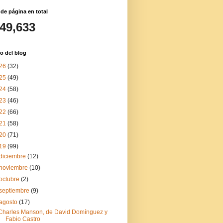
 de página en total
149,633
o del blog
26
(32)
25
(49)
24
(58)
23
(46)
22
(66)
21
(58)
20
(71)
19
(99)
diciembre
(12)
noviembre
(10)
octubre
(2)
septiembre
(9)
agosto
(17)
Charles Manson, de David Domínguez y
Fabio Castro