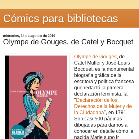
Cómics para bibliotecas
miércoles, 14 de agosto de 2019
Olympe de Gouges, de Catel y Bocquet
Olympe de Gouges
, de
Catel Muller y José-Louis
Bocquet, es la monumental
biografía gráfica de la
escritora y política francesa
que redactó la primera
declaración feminista, la
"
Declaración de los
Derechos de la Mujer y de
la Ciudadana
", en 1791.
Son casi 500 páginas
dibujadas para darnos a
conocer en detalle cómo la
nacida Marie supo ir